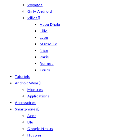
Voyages
Girly Android
Villes
Abou Dhabi
Lille
Lyon
Marseille
Nice
Paris
Rennes
Tours
Tutoriels
Android Wear
Montres
Applications
Accessoires
Smartphones
Acer
Blu
Google Nexus
Huawei