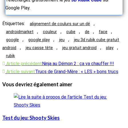
Google Play.
Étiquettes
:
,
alignement de coulurs sur un dé
,
,
,
,
,
androidmarket
couleur
cube
de
face
,
,
,
google
google play
jeu
jeu 3d rubik cube gratuit
,
,
,
,
android
jeu casse tête
jeu gratuit android
play
rubik
Read
Article précédent
Ninja au Démon 2 : ça va chauffer !!!
more
Article suivant
Trucs de Grand-Mère : « LES » bons trucs
articles
Vous devriez également aimer
Test du jeu: Shooty Skies