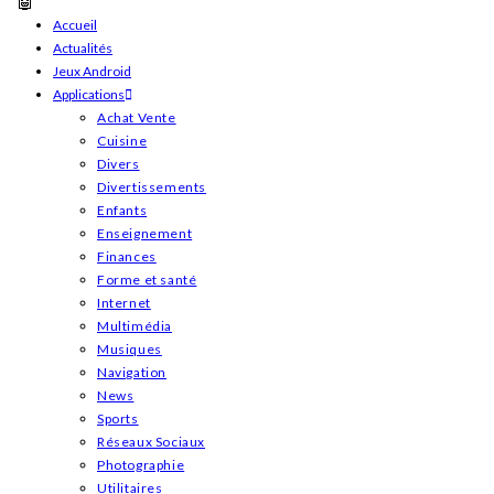
Skip
Accueil
Actualités
to
Jeux Android
content
Applications
Achat Vente
Cuisine
Divers
Divertissements
Enfants
Enseignement
Finances
Forme et santé
Internet
Multimédia
Musiques
Navigation
News
Sports
Réseaux Sociaux
Photographie
Utilitaires