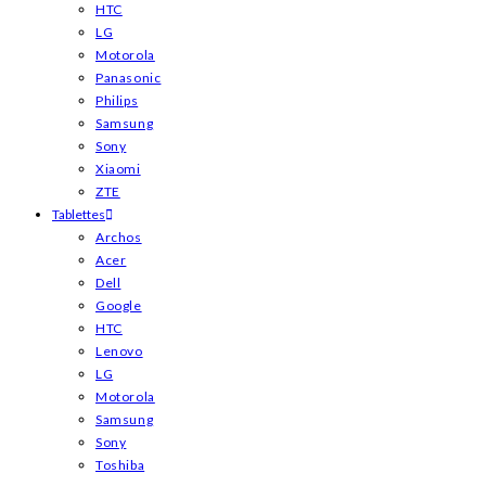
HTC
LG
Motorola
Panasonic
Philips
Samsung
Sony
Xiaomi
ZTE
Tablettes
Archos
Acer
Dell
Google
HTC
Lenovo
LG
Motorola
Samsung
Sony
Toshiba