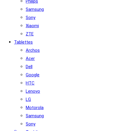
Philips
Samsung
Sony
Xiaomi
ZTE
Tablettes
Archos
Acer
Dell
Google
HTC
Lenovo
LG
Motorola
Samsung
Sony