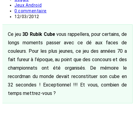
de
Post
Jeux Android
la
category:
Commentaires
0 commentaire
publication :
de
Publication
12/03/2012
la
publiée :
publication :
Ce jeu
3D Rubik Cube
vous rappellera, pour certains, de
longs moments passer avec ce dé aux faces de
couleurs. Pour les plus jeunes, ce jeu des années 70 a
fait fureur à l’époque, au point que des concours et des
championnats ont été organisés. De mémoire le
recordman du monde devait reconstituer son cube en
32 secondes ! Exceptionnel !!! Et vous, combien de
temps mettrez-vous ?