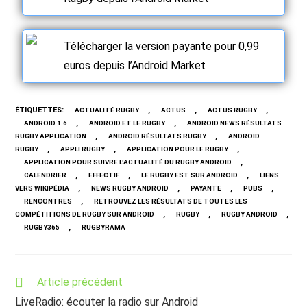
Télécharger la version payante pour 0,99
euros depuis l’Android Market
ÉTIQUETTES
:
,
,
,
ACTUALITÉ RUGBY
ACTUS
ACTUS RUGBY
,
,
ANDROID 1.6
ANDROID ET LE RUGBY
ANDROID NEWS RÉSULTATS
,
,
RUGBY APPLICATION
ANDROID RÉSULTATS RUGBY
ANDROID
,
,
,
RUGBY
APPLI RUGBY
APPLICATION POUR LE RUGBY
,
APPLICATION POUR SUIVRE L'ACTUALITÉ DU RUGBY ANDROID
,
,
,
CALENDRIER
EFFECTIF
LE RUGBY EST SUR ANDROID
LIENS
,
,
,
,
VERS WIKIPÉDIA
NEWS RUGBY ANDROID
PAYANTE
PUBS
,
RENCONTRES
RETROUVEZ LES RÉSULTATS DE TOUTES LES
,
,
,
COMPÉTITIONS DE RUGBY SUR ANDROID
RUGBY
RUGBY ANDROID
,
RUGBY365
RUGBYRAMA
Read
Article précédent
more
LiveRadio: écouter la radio sur Android