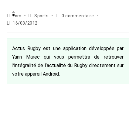
Auteur/autrice
Post
Commentaires
tom
Sports
0 commentaire
de
category:
de
Publication
16/08/2012
la
la
publiée :
publication :
publication :
Actus Rugby est une application développée par
Yann Marec qui vous permettra de retrouver
l’intégralité de l’actualité du Rugby directement sur
votre appareil Android.