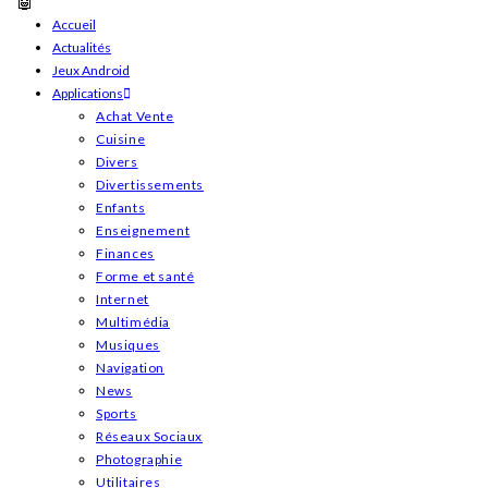
Skip
Accueil
Actualités
to
Jeux Android
content
Applications
Achat Vente
Cuisine
Divers
Divertissements
Enfants
Enseignement
Finances
Forme et santé
Internet
Multimédia
Musiques
Navigation
News
Sports
Réseaux Sociaux
Photographie
Utilitaires