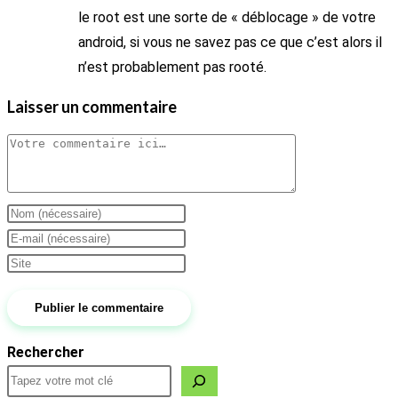
le root est une sorte de « déblocage » de votre
android, si vous ne savez pas ce que c’est alors il
n’est probablement pas rooté.
Laisser un commentaire
Comment
Enter
your
Enter
name
your
Saisir
or
email
l’URL
username
address
de
to
to
votre
Rechercher
comment
comment
site
(facultatif)