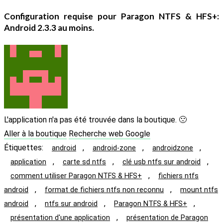
Configuration requise pour
Paragon NTFS & HFS+
:
Android 2.3.3 au moins.
L'application n'a pas été trouvée dans la boutique. 🙁
Aller à la boutique
Recherche web Google
Étiquettes
:
,
,
,
android
android-zone
androidzone
,
,
,
application
carte sd ntfs
clé usb ntfs sur android
,
comment utiliser Paragon NTFS & HFS+
fichiers ntfs
,
,
android
format de fichiers ntfs non reconnu
mount ntfs
,
,
,
android
ntfs sur android
Paragon NTFS & HFS+
,
présentation d'une application
présentation de Paragon