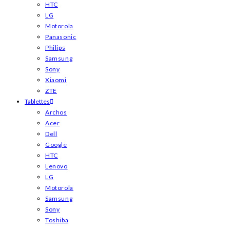
HTC
LG
Motorola
Panasonic
Philips
Samsung
Sony
Xiaomi
ZTE
Tablettes
Archos
Acer
Dell
Google
HTC
Lenovo
LG
Motorola
Samsung
Sony
Toshiba