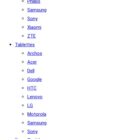
Philips
Samsung
Sony
Xiaomi
ZTE
Tablettes
Archos
Acer
Dell
Google
HTC
Lenovo
LG
Motorola
Samsung
Sony