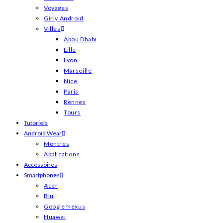
Voyages
Girly Android
Villes
Abou Dhabi
Lille
Lyon
Marseille
Nice
Paris
Rennes
Tours
Tutoriels
Android Wear
Montres
Applications
Accessoires
Smartphones
Acer
Blu
Google Nexus
Huawei