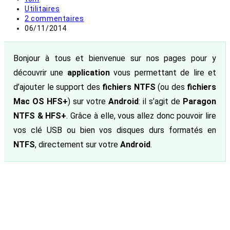
de
Post
Utilitaires
la
category:
Commentaires
2 commentaires
publication :
de
Publication
06/11/2014
la
publiée :
publication :
Bonjour à tous et bienvenue sur nos pages pour y
découvrir une
application
vous permettant de lire et
d’ajouter le support des
fichiers NTFS
(ou des
fichiers
Mac OS HFS+
) sur votre
Android
: il s’agit de
Paragon
NTFS & HFS+
. Grâce à elle, vous allez donc pouvoir lire
vos clé USB ou bien vos disques durs formatés en
NTFS
, directement sur votre
Android
.