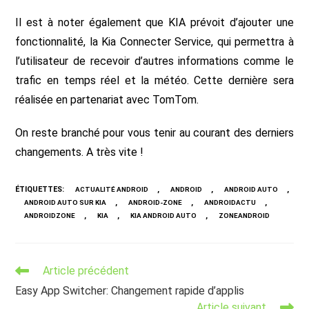
Il est à noter également que KIA prévoit d’ajouter une
fonctionnalité, la Kia Connecter Service, qui permettra à
l’utilisateur de recevoir d’autres informations comme le
trafic en temps réel et la météo. Cette dernière sera
réalisée en partenariat avec TomTom.
On reste branché pour vous tenir au courant des derniers
changements. A très vite !
ÉTIQUETTES
:
,
,
,
ACTUALITÉ ANDROID
ANDROID
ANDROID AUTO
,
,
,
ANDROID AUTO SUR KIA
ANDROID-ZONE
ANDROIDACTU
,
,
,
ANDROIDZONE
KIA
KIA ANDROID AUTO
ZONEANDROID
Read
Article précédent
more
Easy App Switcher: Changement rapide d’applis
articles
Article suivant