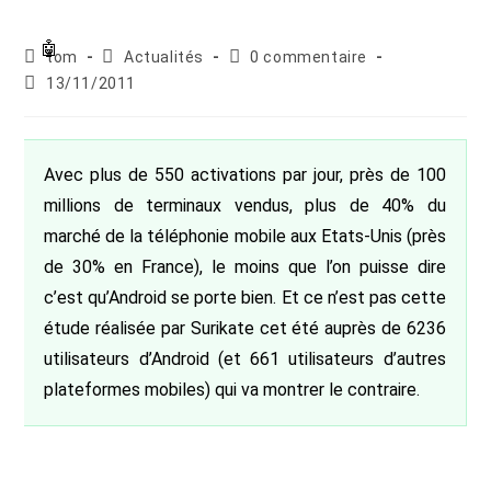
Auteur/autrice
Post
Commentaires
tom
Actualités
0 commentaire
de
category:
de
Publication
13/11/2011
la
la
publiée :
publication :
publication :
Avec plus de 550 activations par jour, près de 100
millions de terminaux vendus, plus de 40% du
marché de la téléphonie mobile aux Etats-Unis (près
de 30% en France), le moins que l’on puisse dire
c’est qu’Android se porte bien. Et ce n’est pas cette
étude réalisée par Surikate cet été auprès de 6236
utilisateurs d’Android (et 661 utilisateurs d’autres
plateformes mobiles) qui va montrer le contraire.