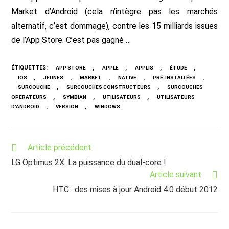
Market d’Android (cela n’intègre pas les marchés
alternatif, c’est dommage), contre les 15 milliards issues
de l’App Store. C’est pas gagné …
ÉTIQUETTES
:
,
,
,
,
APP STORE
APPLE
APPLIS
ÉTUDE
,
,
,
,
,
IOS
JEUNES
MARKET
NATIVE
PRÉ-INSTALLÉES
,
,
SURCOUCHE
SURCOUCHES CONSTRUCTEURS
SURCOUCHES
,
,
,
OPÉRATEURS
SYMBIAN
UTILISATEURS
UTILISATEURS
,
,
D'ANDROID
VERSION
WINDOWS
Read
Article précédent
more
LG Optimus 2X: La puissance du dual-core !
articles
Article suivant
HTC : des mises à jour Android 4.0 début 2012