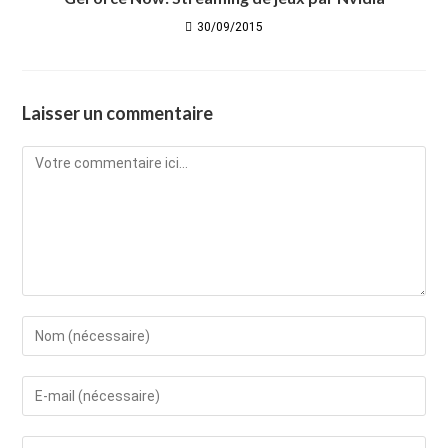
30/09/2015
Laisser un commentaire
Comment
Enter
your
name
Enter
or
your
username
email
Saisir