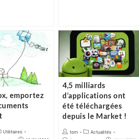
publication :
la
publication :
4,5 milliards
x, emportez
d’applications ont
cuments
été téléchargées
t
depuis le Market !
ice
ost
Auteur/autrice
Post
Utilitaires
tom
Actualités
tegory:
de
category: