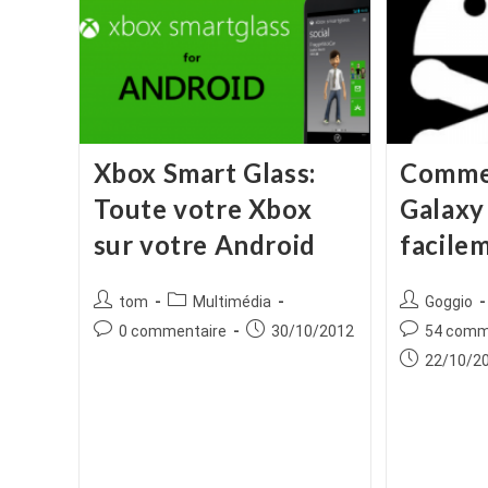
Xbox Smart Glass:
Commen
Toute votre Xbox
Galaxy
sur votre Android
facile
Auteur/autrice
Post
Auteur/autr
tom
Multimédia
Goggio
de
category:
de
Commentaires
Publication
Commentair
0 commentaire
30/10/2012
54 comm
la
la
de
publiée :
de
Publication
22/10/2
publication :
publication :
la
la
publiée :
publication :
publication :