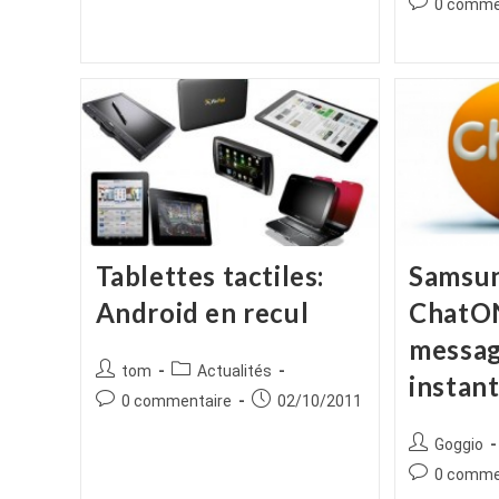
publication :
Commentair
0 comme
la
de
publication :
la
publication :
Tablettes tactiles:
Samsun
Android en recul
ChatON
messag
Auteur/autrice
Post
tom
Actualités
instan
de
category:
Commentaires
Publication
0 commentaire
02/10/2011
la
de
publiée :
publication :
Auteur/autr
Goggio
la
de
publication :
Commentair
0 comme
la
de