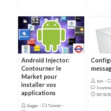
Android Injector:
Config
Contourner le
messag
Market pour
Auteur/autr
P
tom
installer vos
de
ca
Commentair
3 comme
applications
la
de
Publication
03/10/2
publication :
la
publiée :
publication :
Auteur/autrice
Post
Goggio
Tutoriel
de
category: