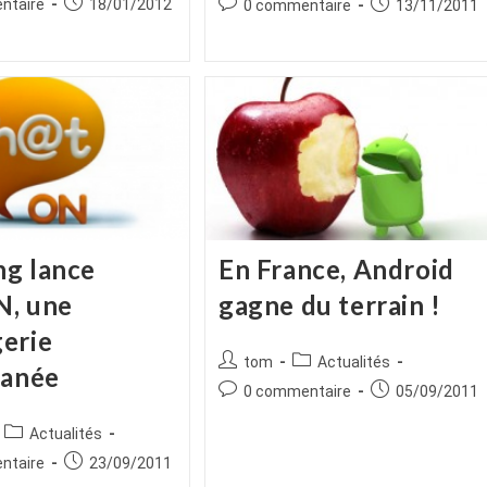
es
Publication
Commentaires
Publication
ntaire
18/01/2012
0 commentaire
13/11/2011
la
publiée :
de
publiée :
publication :
la
publication :
g lance
En France, Android
, une
gagne du terrain !
erie
Auteur/autrice
Post
tom
Actualités
tanée
de
category:
Commentaires
Publication
0 commentaire
05/09/2011
la
de
publiée :
publication :
ice
Post
Actualités
la
category:
publication :
es
Publication
ntaire
23/09/2011
publiée :