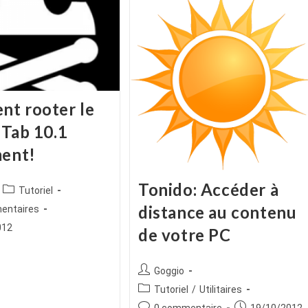
t rooter le
 Tab 10.1
ment!
Tonido: Accéder à
ice
Post
Tutoriel
category:
distance au contenu
es
entaires
012
de votre PC
Auteur/autrice
Goggio
de
Post
Tutoriel
/
Utilitaires
la
category:
Commentaires
Publication