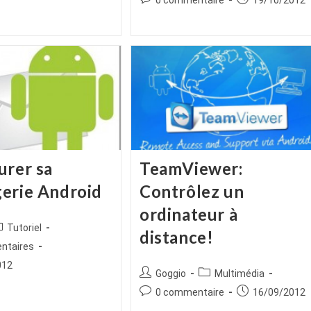
0 commentaire
19/10/2012
publication :
de
publiée :
la
publication :
urer sa
TeamViewer:
erie Android
Contrôlez un
ordinateur à
ice
ost
Tutoriel
distance!
tegory:
es
ntaires
012
Auteur/autrice
Post
Goggio
Multimédia
de
category:
Commentaires
Publication
0 commentaire
16/09/2012
la
de
publiée :