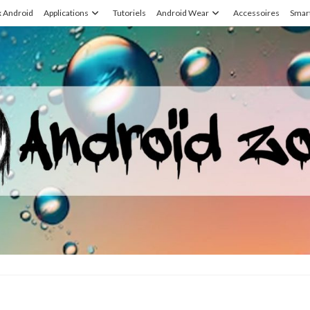
x Android
Applications
Tutoriels
Android Wear
Accessoires
Smar