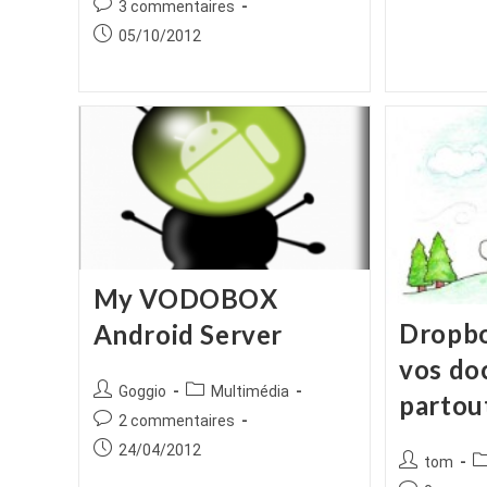
Commentaires
3 commentaires
la
de
Publication
05/10/2012
publication :
la
publiée :
publication :
My VODOBOX
Dropbo
Android Server
vos do
Auteur/autrice
Post
Goggio
Multimédia
partou
de
category:
Commentaires
2 commentaires
la
de
Publication
24/04/2012
publication :
Auteur/autr
P
tom
la
publiée :
de
ca