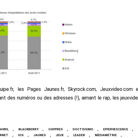
quipe.fr, les Pages Jaunes.fr, Skyrock.com, Jeuxvideo.com 
nt des numéros ou des adresses (!), aimant le rap, les jeuxvid
,
,
,
,
,
AVRIL
BLACKBERRY
CHIFFRES
DOCTISSIMO
EFFERVESCENCE
,
,
,
,
,
,
ERNET
IOS
JAUNES
JEUX
LEADER
MÉDIAMÉTRIE