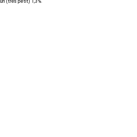
n (très petit) 1,3%.