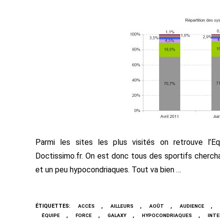
Parmi les sites les plus visités on retrouve l’E
Doctissimo.fr. On est donc tous des sportifs chercha
et un peu hypocondriaques. Tout va bien …
ÉTIQUETTES
:
,
,
,
,
ACCÈS
AILLEURS
AOÛT
AUDIENCE
,
,
,
,
ÉQUIPE
FORCE
GALAXY
HYPOCONDRIAQUES
INT