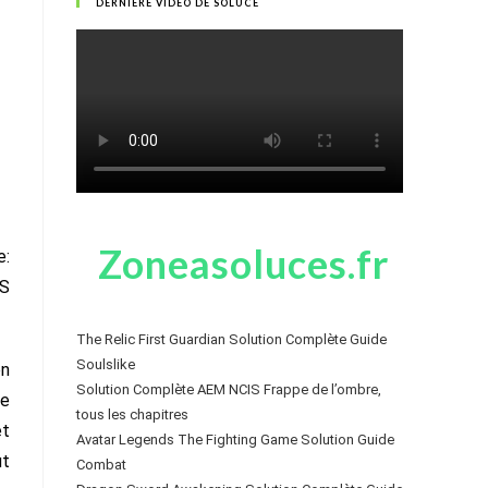
DERNIÈRE VIDÉO DE SOLUCE
Zoneasoluces.fr
e:
OS
The Relic First Guardian Solution Complète Guide
Soulslike
on
Solution Complète AEM NCIS Frappe de l’ombre,
le
tous les chapitres
et
Avatar Legends The Fighting Game Solution Guide
ut
Combat