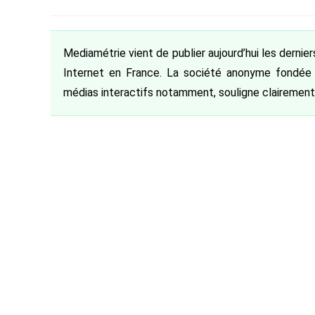
de
category:
de
pub
la
la
publication :
publication :
Mediamétrie vient de publier aujourd’hui les dernier
Internet en France. La société anonyme fondée
médias interactifs notamment, souligne clairement 