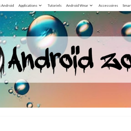
x Android
Applications
Tutoriels
Android Wear
Accessoires
Smar