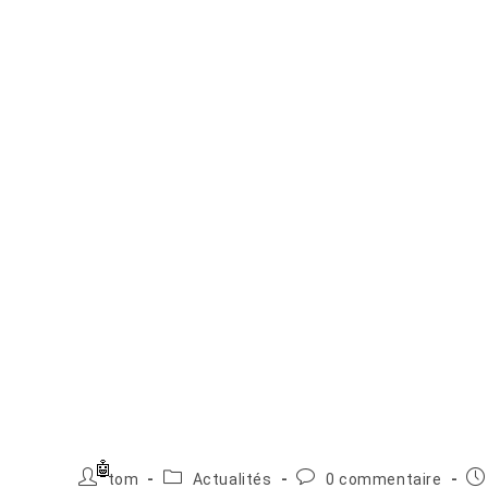
Auteur/autrice
Post
Commentaires
Pu
tom
Actualités
0 commentaire