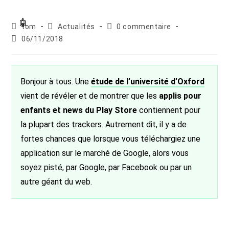
Auteur/autrice
Post
Commentaires
tom
Actualités
0 commentaire
de
category:
de
Publication
06/11/2018
la
la
publiée :
publication :
publication :
Bonjour à tous. Une
étude de l’université d’Oxford
vient de révéler et de montrer que les
applis pour
enfants et news du Play Store
contiennent pour
la plupart des trackers. Autrement dit, il y a de
fortes chances que lorsque vous téléchargiez une
application sur le marché de Google, alors vous
soyez pisté, par Google, par Facebook ou par un
autre géant du web.