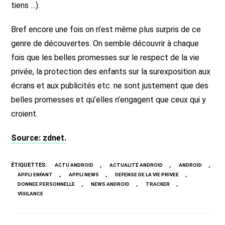
tiens …).
Bref encore une fois on n’est même plus surpris de ce
genre de découvertes. On semble découvrir à chaque
fois que les belles promesses sur le respect de la vie
privée, la protection des enfants sur la surexposition aux
écrans et aux publicités etc. ne sont justement que des
belles promesses et qu’elles n’engagent que ceux qui y
croient.
Source: zdnet.
ÉTIQUETTES
:
,
,
,
ACTU ANDROID
ACTUALITÉ ANDROID
ANDROID
,
,
,
APPLI ENFANT
APPLI NEWS
DEFENSE DE LA VIE PRIVEE
,
,
,
DONNEE PERSONNELLE
NEWS ANDROID
TRACKER
VIGILANCE