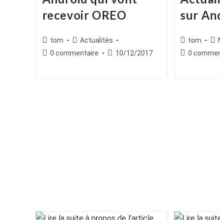
recevoir OREO
sur An
Auteur/autrice
Post
Auteur/autr
Po
tom
Actualités
tom
de
category:
de
cat
Commentaires
Publication
Commentair
0 commentaire
10/12/2017
0 commen
la
la
de
publiée :
de
publication :
publication :
la
la
publication :
publication :