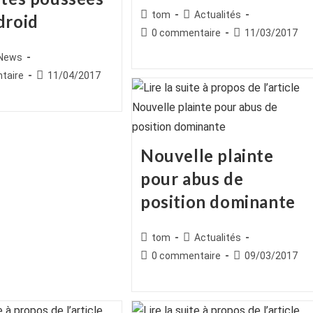
Auteur/autrice
Post
tom
Actualités
droid
de
category:
Commentaires
Publication
0 commentaire
11/03/2017
la
de
publiée :
ice
st
News
publication :
la
egory:
es
Publication
taire
11/04/2017
publication :
publiée :
Nouvelle plainte
pour abus de
position dominante
Auteur/autrice
Post
tom
Actualités
de
category:
Commentaires
Publication
0 commentaire
09/03/2017
la
de
publiée :
publication :
la
publication :