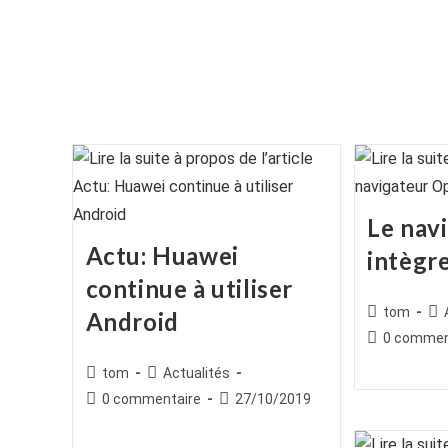
Le nav
Actu: Huawei
intègr
continue à utiliser
Auteur/autr
Po
tom
Android
de
cat
Commentair
0 commen
la
de
Auteur/autrice
Post
tom
Actualités
publication :
la
de
category:
Commentaires
Publication
0 commentaire
27/10/2019
publication :
la
de
publiée :
publication :
la