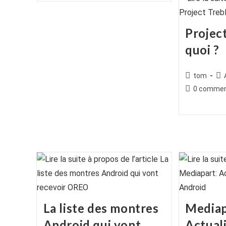
publication :
Project
quoi ?
Auteur/autr
Po
tom
de
cat
Commentair
0 commen
la
de
publication :
la
publication :
La liste des montres
Mediap
Android qui vont
Actual