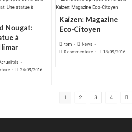
Kaizen: Magazine
d Nougat:
Eco-Citoyen
atue à
Auteur/autrice
Post
tom
News
limar
de
category:
Commentaires
Publication
0 commentaire
18/09/2016
la
de
publiée :
ice
st
Actualités
publication :
la
egory:
es
Publication
taire
24/09/2016
publication :
publiée :
1
2
3
4
All