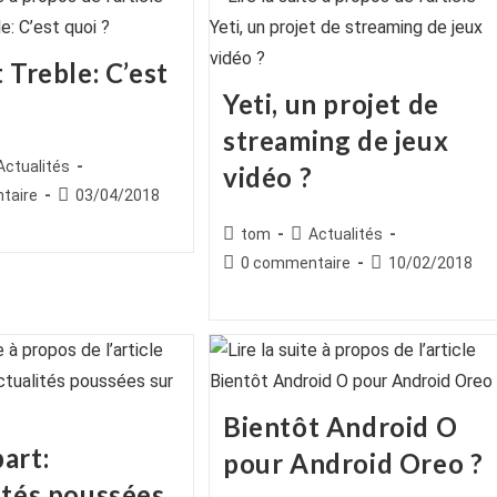
 Treble: C’est
Yeti, un projet de
streaming de jeux
ice
st
Actualités
vidéo ?
egory:
es
Publication
taire
03/04/2018
publiée :
Auteur/autrice
Post
tom
Actualités
de
category:
Commentaires
Publication
0 commentaire
10/02/2018
la
de
publiée :
publication :
la
publication :
Bientôt Android O
art:
pour Android Oreo ?
ités poussées