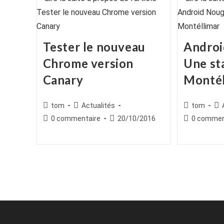
Tester le nouveau
Androi
Chrome version
Une st
Canary
Montél
Auteur/autrice
Post
Auteur/autr
Po
tom
Actualités
tom
de
category:
de
cat
Commentaires
Publication
Commentair
0 commentaire
20/10/2016
0 commen
la
la
de
publiée :
de
publication :
publication :
la
la
publication :
publication :