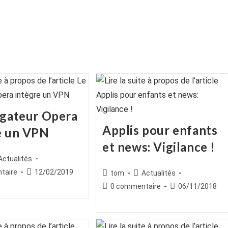
igateur Opera
Applis pour enfants
e un VPN
et news: Vigilance !
ice
st
Actualités
egory:
es
Publication
taire
12/02/2019
Auteur/autrice
Post
tom
Actualités
publiée :
de
category:
Commentaires
Publication
0 commentaire
06/11/2018
la
de
publiée :
publication :
la
publication :