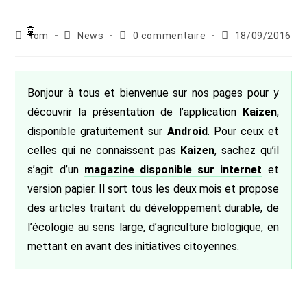
Auteur/autrice
Post
Commentaires
Publication
tom
News
0 commentaire
18/09/2016
de
category:
de
publiée :
la
la
publication :
publication :
Bonjour à tous et bienvenue sur nos pages pour y
découvrir la présentation de l’application
Kaizen
,
disponible gratuitement sur
Android
. Pour ceux et
celles qui ne connaissent pas
Kaizen
, sachez qu’il
s’agit d’un
magazine disponible sur internet
et
version papier. Il sort tous les deux mois et propose
des articles traitant du développement durable, de
l’écologie au sens large, d’agriculture biologique, en
mettant en avant des initiatives citoyennes.