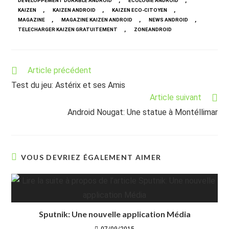
,
,
DEVELOPPEMENT DURABLE ANDROID
ECOLOGIE ANDROID
,
,
,
KAIZEN
KAIZEN ANDROID
KAIZEN ECO-CITOYEN
,
,
,
MAGAZINE
MAGAZINE KAIZEN ANDROID
NEWS ANDROID
,
TELECHARGER KAIZEN GRATUITEMENT
ZONEANDROID
Read
Article précédent
more
Test du jeu: Astérix et ses Amis
articles
Article suivant
Android Nougat: Une statue à Montéllimar
VOUS DEVRIEZ ÉGALEMENT AIMER
Sputnik: Une nouvelle application Média