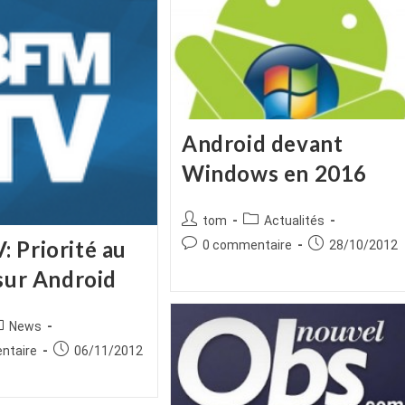
Android devant
Windows en 2016
Auteur/autrice
Post
tom
Actualités
de
category:
 Priorité au
Commentaires
Publication
0 commentaire
28/10/2012
la
de
publiée :
 sur Android
publication :
la
publication :
ice
ost
News
tegory:
es
Publication
ntaire
06/11/2012
publiée :