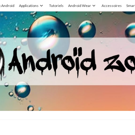
x Android
Applications
Tutoriels
Android Wear
Accessoires
Smar