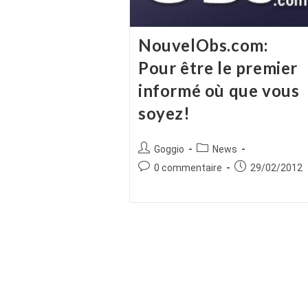
NouvelObs.com:
Pour être le premier
informé où que vous
soyez!
Auteur/autrice
Post
Goggio
News
de
category:
Commentaires
Publication
0 commentaire
29/02/2012
la
de
publiée :
publication :
la
publication :