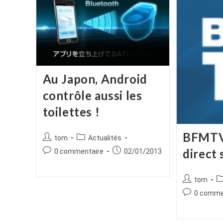
Au Japon, Android
contrôle aussi les
toilettes !
BFMTV:
Auteur/autrice
Post
tom
Actualités
de
category:
direct
Commentaires
Publication
0 commentaire
02/01/2013
la
de
publiée :
publication :
la
Auteur/autr
P
tom
publication :
de
ca
Commentair
0 comme
la
de
publication :
la