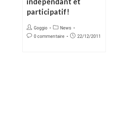
indépendant et
participatif!
Auteur/autrice
Post
Goggio
News
de
category:
Commentaires
Publication
0 commentaire
22/12/2011
la
de
publiée :
publication :
la
publication :