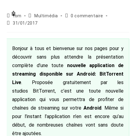
Auteur/autrice
Post
Commentaires
tom
Multimédia
0 commentaire
de
category:
de
Publication
31/01/2017
la
la
publiée :
publication :
publication :
Bonjour à tous et bienvenue sur nos pages pour y
découvrir sans plus attendre la présentation
complète d’une toute
nouvelle application de
streaming disponible sur Android: BitTorrent
Live
. Proposée gratuitement par les
studios BitTorrent, c’est une toute nouvelle
application qui vous permettra de profiter de
chaînes de streaming sur votre
Android
. Même si
pour l’instant l’application n’en est encore qu’au
début, de nombreuses chaînes vont sans doute
être ajoutées.