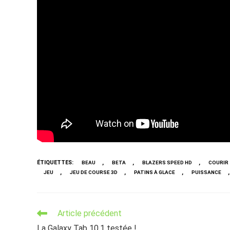
ÉTIQUETTES
:
,
,
,
BEAU
BETA
BLAZERS SPEED HD
COURIR
,
,
,
,
JEU
JEU DE COURSE 3D
PATINS À GLACE
PUISSANCE
Read
Article précédent
more
La Galaxy Tab 10,1 testée !