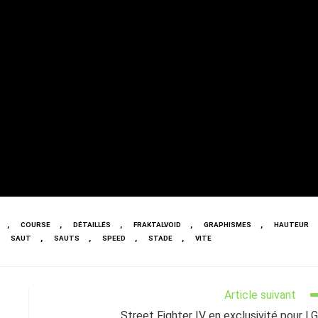
,
,
,
,
,
COURSE
DÉTAILLÉS
FRAKTALVOID
GRAPHISMES
HAUTEUR
,
,
,
,
SAUT
SAUTS
SPEED
STADE
VITE
Article suivant
Street Fighter IV en exclusivité pour LG