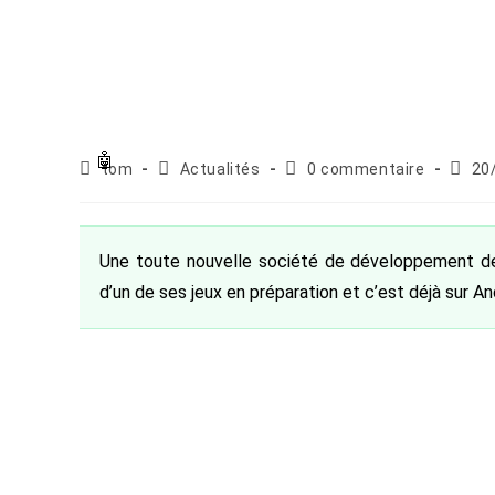
Auteur/autrice
Post
Commentaires
Publi
tom
Actualités
0 commentaire
20
de
category:
de
publié
la
la
publication :
publication :
Une toute nouvelle société de développement de j
d’un de ses jeux en préparation et c’est déjà sur A