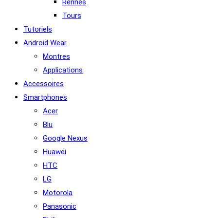
Rennes
Tours
Tutoriels
Android Wear
Montres
Applications
Accessoires
Smartphones
Acer
Blu
Google Nexus
Huawei
HTC
LG
Motorola
Panasonic