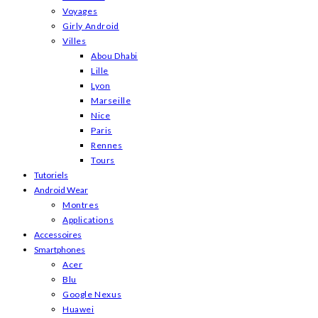
Voyages
Girly Android
Villes
Abou Dhabi
Lille
Lyon
Marseille
Nice
Paris
Rennes
Tours
Tutoriels
Android Wear
Montres
Applications
Accessoires
Smartphones
Acer
Blu
Google Nexus
Huawei