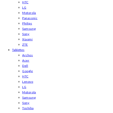
HTC
LG
Motorola
Panasonic
Philips
Samsung
Sony
Xiaomi
ZTE
Tablettes
Archos
Acer
Dell
Google
HTC
Lenovo
LG
Motorola
Samsung
Sony
Toshiba