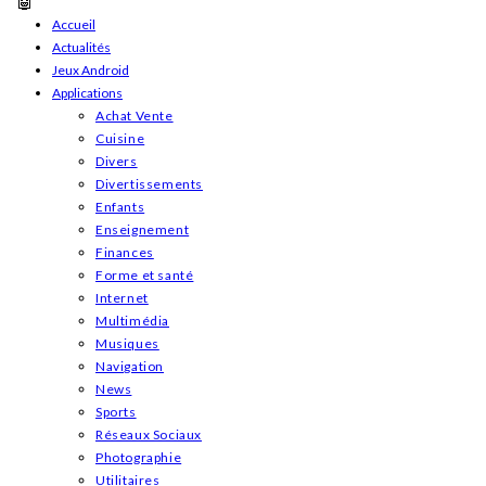
Skip
Accueil
Actualités
to
Jeux Android
content
Applications
Achat Vente
Cuisine
Divers
Divertissements
Enfants
Enseignement
Finances
Forme et santé
Internet
Multimédia
Musiques
Navigation
News
Sports
Réseaux Sociaux
Photographie
Utilitaires