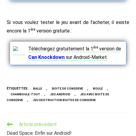
Si vous voulez tester le jeu avant de l’acheter, il existe
ère
encore la 1
version gratuite :
ère
Téléchargez gratuitement la 1
version de
Can Knockdown
sur Android-Market.
ÉTIQUETTES
:
,
,
,
BALLE
BOITE DE CONSERVE
BOULE
,
,
CHAMBOULE-TOUT
JEU ANDROID
JEU AVEC BOITE DE
,
CONSERVE
JEU DESTRUCTION BOITES DE CONSERVE
Read
Article précédent
more
Dead Space: Enfin sur Android!
articles