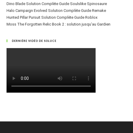
Dino Blade Solution Complète Guide Soulslike Spinosaure
Halo Campaign Evolved Solution Complète Guide Remake
Hunted Pillar Pursuit Solution Complète Guide Roblox
Moss The Forgotten Relic Book 2 : solution jusqu’au Gardien
DERNIÈRE VIDÉO DE SOLUCE