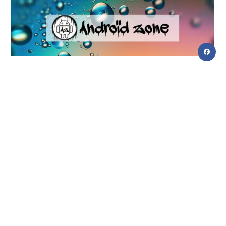
Skip
to
content