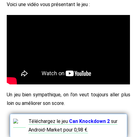
Voici une vidéo vous présentant le jeu :
Un jeu bien sympathique, on l’on veut toujours aller plus
loin ou améliorer son score.
Téléchargez le jeu
Can Knockdown 2
sur
Android-Market pour 0,98 €.