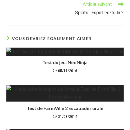
Article suivant
Spirits : Esprit es-tu là ?
VOUS DEVRIEZ ÉGALEMENT AIMER
Test du jeu: NeoNinja
05/11/2016
Test de FarmVille 2 Escapade rurale
31/08/2014