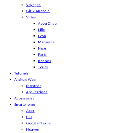
Voyages
Girly Android
Villes
Abou Dhabi
Lille
Lyon
Marseille
Nice
Paris
Rennes
Tours
Tutoriels
Android Wear
Montres
Applications
Accessoires
Smartphones
Acer
Blu
Google Nexus
Huawei