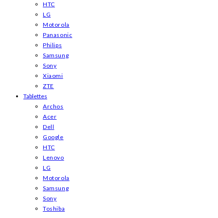
HTC
LG
Motorola
Panasonic
Philips
Samsung
Sony
Xiaomi
ZTE
Tablettes
Archos
Acer
Dell
Google
HTC
Lenovo
LG
Motorola
Samsung
Sony
Toshiba