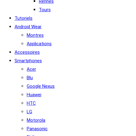
Rennes
Tours
Tutoriels
Android Wear
Montres
Applications
Accessoires
Smartphones
Acer
Blu
Google Nexus
Huawei
HTC
LG
Motorola
Panasonic