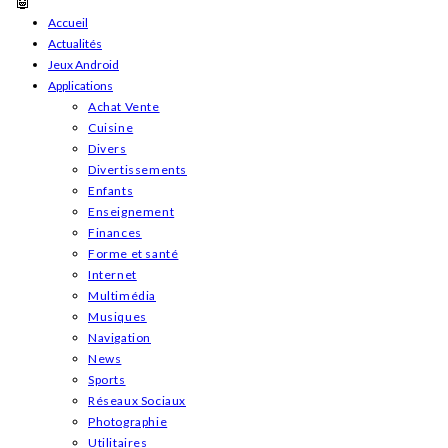
Skip
Accueil
Actualités
to
Jeux Android
content
Applications
Achat Vente
Cuisine
Divers
Divertissements
Enfants
Enseignement
Finances
Forme et santé
Internet
Multimédia
Musiques
Navigation
News
Sports
Réseaux Sociaux
Photographie
Utilitaires