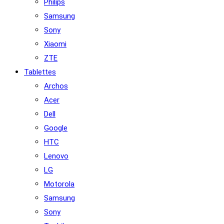
Philips
Samsung
Sony
Xiaomi
ZTE
Tablettes
Archos
Acer
Dell
Google
HTC
Lenovo
LG
Motorola
Samsung
Sony