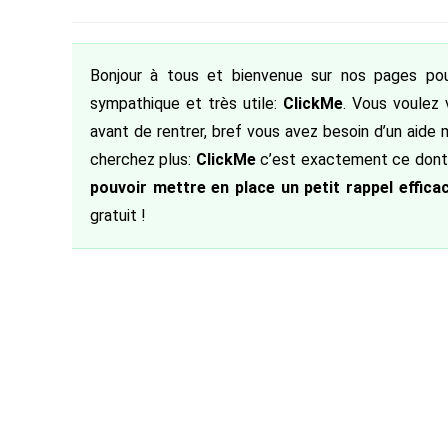
de
category:
de
publiée
la
la
publication :
publication :
Bonjour à tous et bienvenue sur nos pages pour
sympathique et très utile:
ClickMe
. Vous voulez 
avant de rentrer, bref vous avez besoin d’un aide 
cherchez plus:
ClickMe
c’est exactement ce dont v
pouvoir mettre en place un petit rappel efficac
gratuit !