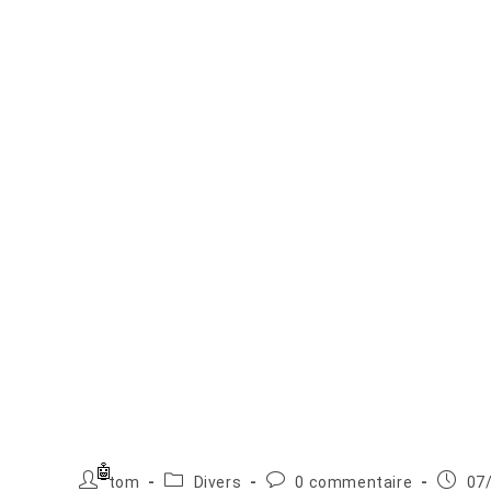
Auteur/autrice
Post
Commentaires
Publica
tom
Divers
0 commentaire
07