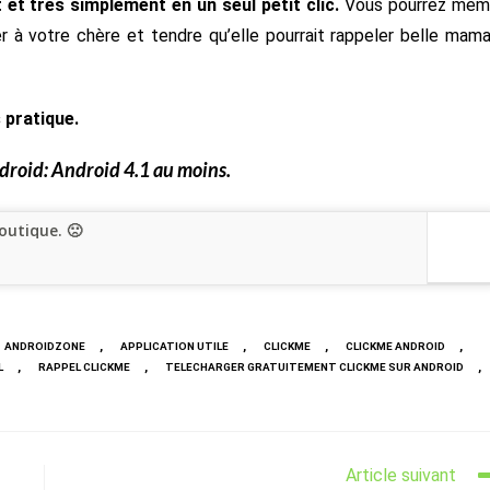
 et très simplement en un seul petit clic.
Vous pourrez mê
er à votre chère et tendre qu’elle pourrait rappeler belle mam
s pratique.
droid: Android 4.1 au moins.
outique. 🙁
,
,
,
,
ANDROIDZONE
APPLICATION UTILE
CLICKME
CLICKME ANDROID
,
,
,
L
RAPPEL CLICKME
TELECHARGER GRATUITEMENT CLICKME SUR ANDROID
Article suivant