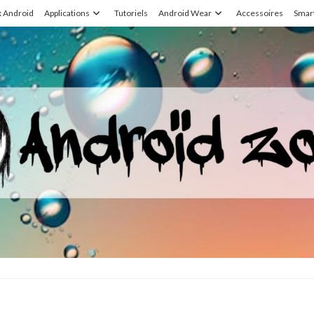
x Android
Applications
Tutoriels
Android Wear
Accessoires
Smar