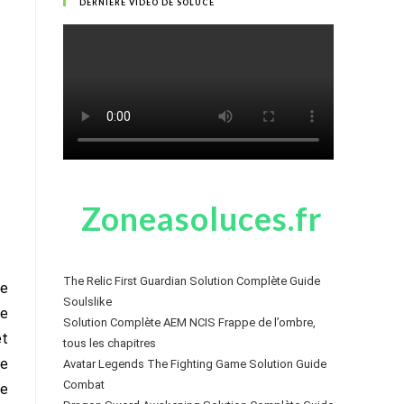
DERNIÈRE VIDÉO DE SOLUCE
Zoneasoluces.fr
The Relic First Guardian Solution Complète Guide
te
Soulslike
se
Solution Complète AEM NCIS Frappe de l’ombre,
et
tous les chapitres
re
Avatar Legends The Fighting Game Solution Guide
Combat
ée