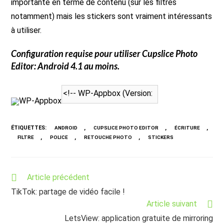
importante en terme de contenu (sur les filtres
notamment) mais les stickers sont vraiment intéressants
à utiliser.
Configuration requise pour utiliser
Cupslice Photo
Editor
: Android 4.1 au moins.
WP-Appbox
ÉTIQUETTES
:
,
,
,
ANDROID
CUPSLICE PHOTO EDITOR
ÉCRITURE
,
,
,
FILTRE
POLICE
RETOUCHE PHOTO
STICKERS
Read
Article précédent
more
TikTok: partage de vidéo facile !
articles
Article suivant
LetsView: application gratuite de mirroring