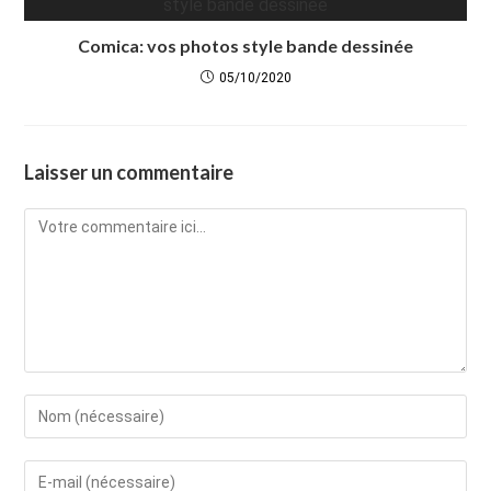
Comica: vos photos style bande dessinée
05/10/2020
Laisser un commentaire
Comment
Enter
your
name
Enter
or