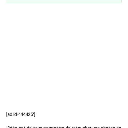
[ad id=’44425′]