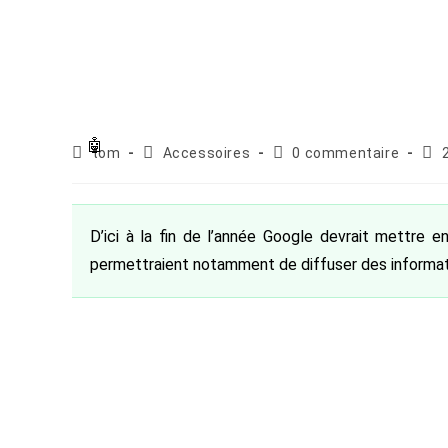
Auteur/autrice
Post
Commentaires
Pub
tom
Accessoires
0 commentaire
de
category:
de
publ
la
la
publication :
publication :
D’ici à la fin de l’année Google devrait mettre e
permettraient notamment de diffuser des informat