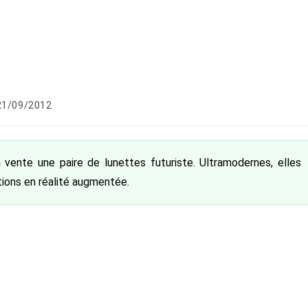
lication
21/09/2012
iée :
n vente une paire de lunettes futuriste. Ultramodernes, elles
ions en réalité augmentée.