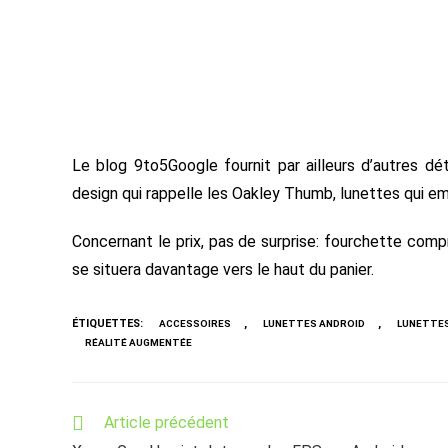
Le blog 9to5Google fournit par ailleurs d’autres dé
design qui rappelle les Oakley Thumb, lunettes qui 
Concernant le prix, pas de surprise: fourchette compri
se situera davantage vers le haut du panier.
ÉTIQUETTES
:
,
,
ACCESSOIRES
LUNETTES ANDROID
LUNETTE
RÉALITÉ AUGMENTÉE
Read
Article précédent
more