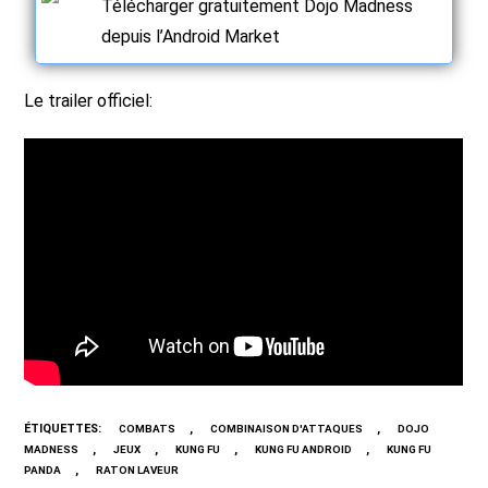
Télécharger gratuitement Dojo Madness
depuis l’Android Market
Le trailer officiel:
ÉTIQUETTES
:
,
,
COMBATS
COMBINAISON D'ATTAQUES
DOJO
,
,
,
,
MADNESS
JEUX
KUNG FU
KUNG FU ANDROID
KUNG FU
,
PANDA
RATON LAVEUR