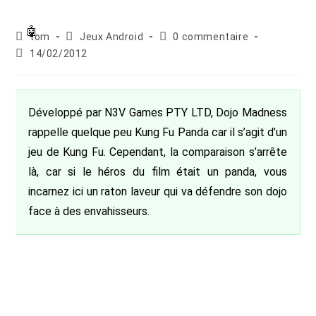
Auteur/autrice
Post
Commentaires
tom
Jeux Android
0 commentaire
de
category:
de
Publication
14/02/2012
la
la
publiée :
publication :
publication :
Développé par N3V Games PTY LTD, Dojo Madness
rappelle quelque peu Kung Fu Panda car il s’agit d’un
jeu de Kung Fu. Cependant, la comparaison s’arrête
là, car si le héros du film était un panda, vous
incarnez ici un raton laveur qui va défendre son dojo
face à des envahisseurs.