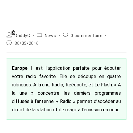
Auteur/autrice
Post
Commentaires
DaddyG
News
0 commentaire
de
category:
de
Publication
30/05/2016
la
la
publiée :
publication :
publication :
Europe 1
est l’application parfaite pour écouter
votre radio favorite. Elle se découpe en quatre
rubriques: A la une, Radio, Réécoute, et Le Flash. « A
la une » concentre les derniers programmes
diffusés à l’antenne. « Radio » permet d’accéder au
direct de la station et de réagir à l’émission en cour.