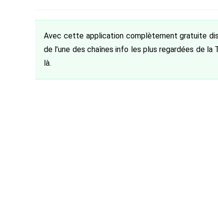
de
category:
de
publiée :
la
la
publication :
publication :
Avec cette application complètement gratuite dispo
de l’une des chaînes info les plus regardées de la T
là.