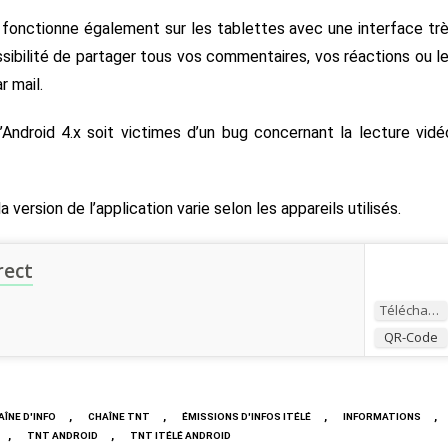
 fonctionne également sur les tablettes avec une interface tr
ssibilité de partager tous vos commentaires, vos réactions ou l
r mail.
d’Android 4.x soit victimes d’un bug concernant la lecture vidé
version de l’application varie selon les appareils utilisés.
rect
Télécharger
QR-Code
,
,
,
,
AÎNE D'INFO
CHAÎNE TNT
ÉMISSIONS D'INFOS ITÉLÉ
INFORMATIONS
,
,
TNT ANDROID
TNT ITÉLÉ ANDROID