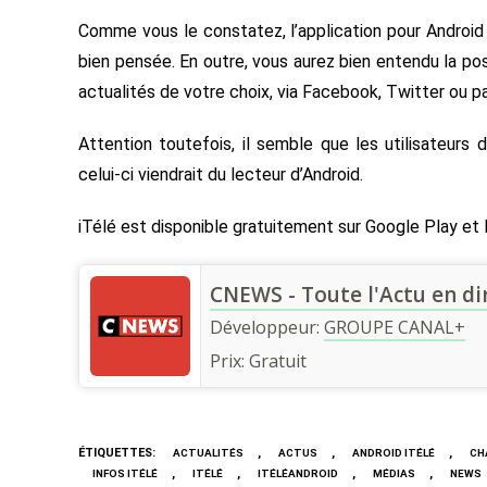
Comme vous le constatez, l’application pour Android
bien pensée. En outre, vous aurez bien entendu la po
actualités de votre choix, via Facebook, Twitter ou pa
Attention toutefois, il semble que les utilisateurs 
celui-ci viendrait du lecteur d’Android.
iTélé est disponible gratuitement sur Google Play et la 
CNEWS - Toute l'Actu en di
Développeur:
GROUPE CANAL+
Prix:
Gratuit
ÉTIQUETTES
:
,
,
,
ACTUALITÉS
ACTUS
ANDROID ITÉLÉ
CH
,
,
,
,
INFOS ITÉLÉ
ITÉLÉ
ITÉLÉANDROID
MÉDIAS
NEWS