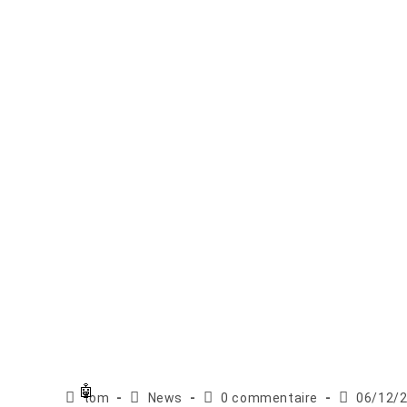
Auteur/autrice
Post
Commentaires
Publicatio
tom
News
0 commentaire
06/12/