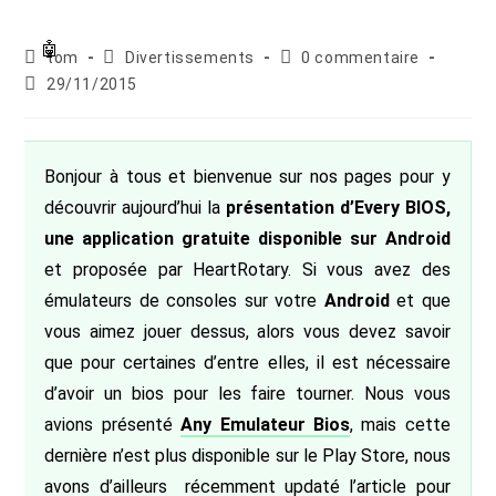
Auteur/autrice
Post
Commentaires
tom
Divertissements
0 commentaire
de
category:
de
Publication
29/11/2015
la
la
publiée :
publication :
publication :
Bonjour à tous et bienvenue sur nos pages pour y
découvrir aujourd’hui la
présentation d’Every BIOS,
une application gratuite disponible sur Android
et proposée par HeartRotary. Si vous avez des
émulateurs de consoles sur votre
Android
et que
vous aimez jouer dessus, alors vous devez savoir
que pour certaines d’entre elles, il est nécessaire
d’avoir un bios pour les faire tourner. Nous vous
avions présenté
Any Emulateur Bios
, mais cette
dernière n’est plus disponible sur le Play Store, nous
avons d’ailleurs récemment updaté l’article pour