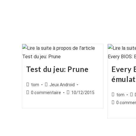
Test du jeu: Prune
Every 
émulat
Auteur/autrice
Post
tom
Jeux Android
de
category:
Commentaires
Publication
0 commentaire
10/12/2015
Auteur/autr
Po
tom
la
de
publiée :
de
cat
Commentair
0 commen
publication :
la
la
de
publication :
publication :
la
publication :