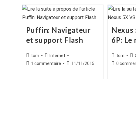
Puffin: Navigateur
Nexus 
et support Flash
6P: Le
Auteur/autrice
Post
Auteur/autr
Po
tom
Internet
tom
de
category:
de
cat
Commentaires
Publication
Commentair
1 commentaire
11/11/2015
0 commen
la
la
de
publiée :
de
publication :
publication :
la
la
publication :
publication :