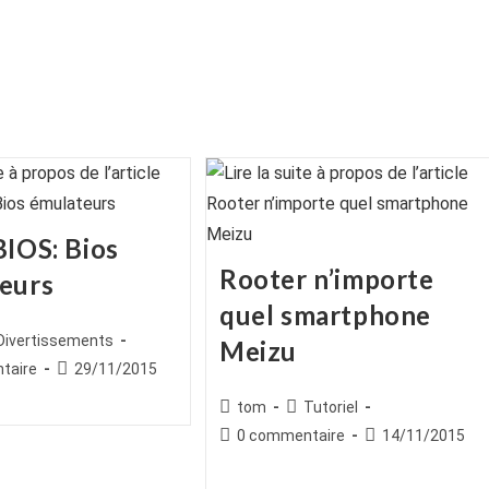
BIOS: Bios
Rooter n’importe
eurs
quel smartphone
ice
st
Divertissements
Meizu
egory:
es
Publication
taire
29/11/2015
publiée :
Auteur/autrice
Post
tom
Tutoriel
de
category:
Commentaires
Publication
0 commentaire
14/11/2015
la
de
publiée :
publication :
la