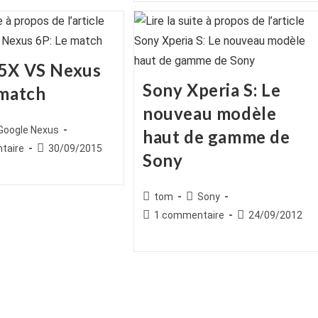
publication :
5X VS Nexus
Sony Xperia S: Le
 match
nouveau modèle
ice
st
Google Nexus
haut de gamme de
egory:
es
Publication
taire
30/09/2015
Sony
publiée :
Auteur/autrice
Post
tom
Sony
de
category:
Commentaires
Publication
1 commentaire
24/09/2012
la
de
publiée :
publication :
la
publication :