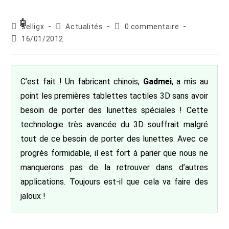
Auteur/autrice
Post
Commentaires
selligx
Actualités
0 commentaire
de
category:
de
Publication
16/01/2012
la
la
publiée :
publication :
publication :
C’est fait ! Un fabricant chinois,
Gadmei
, a mis au
point les premières tablettes tactiles 3D sans avoir
besoin de porter des lunettes spéciales ! Cette
technologie très avancée du 3D souffrait malgré
tout de ce besoin de porter des lunettes. Avec ce
progrès formidable, il est fort à parier que nous ne
manquerons pas de la retrouver dans d’autres
applications. Toujours est-il que cela va faire des
jaloux !