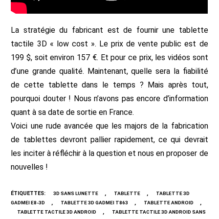
La stratégie du fabricant est de fournir une tablette
tactile 3D « low cost ». Le prix de vente public est de
199 $, soit environ 157 €. Et pour ce prix, les vidéos sont
d’une grande qualité. Maintenant, quelle sera la fiabilité
de cette tablette dans le temps ? Mais après tout,
pourquoi douter ! Nous n’avons pas encore d’information
quant à sa date de sortie en France.
Voici une rude avancée que les majors de la fabrication
de tablettes devront pallier rapidement, ce qui devrait
les inciter à réfléchir à la question et nous en proposer de
nouvelles !
ÉTIQUETTES
:
,
,
3D SANS LUNETTE
TABLETTE
TABLETTE 3D
,
,
,
GADMEI E8-3D
TABLETTE 3D GADMEI T863
TABLETTE ANDROID
,
TABLETTE TACTILE 3D ANDROID
TABLETTE TACTILE 3D ANDROID SANS