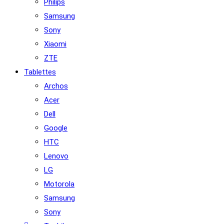
Philips
Samsung
Sony
Xiaomi
ZTE
Tablettes
Archos
Acer
Dell
Google
HTC
Lenovo
LG
Motorola
Samsung
Sony