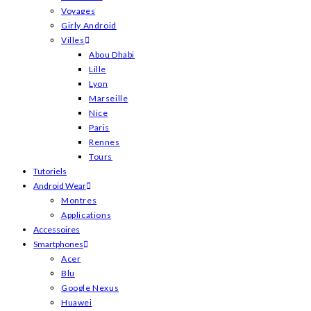
Voyages
Girly Android
Villes
Abou Dhabi
Lille
Lyon
Marseille
Nice
Paris
Rennes
Tours
Tutoriels
Android Wear
Montres
Applications
Accessoires
Smartphones
Acer
Blu
Google Nexus
Huawei