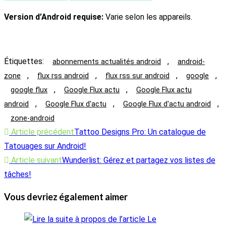
Version d’Android requise:
Varie selon les appareils.
Étiquettes
:
,
abonnements actualités android
android-
,
,
,
,
zone
flux rss android
flux rss sur android
google
,
,
google flux
Google Flux actu
Google Flux actu
,
,
,
android
Google Flux d'actu
Google Flux d'actu android
zone-android
Read
Article précédent
Tattoo Designs Pro: Un catalogue de
more
Tatouages sur Android!
articles
Article suivant
Wunderlist: Gérez et partagez vos listes de
tâches!
Vous devriez également aimer