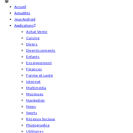
Skip
Accueil
Actualités
to
Jeux Android
content
Applications
Achat Vente
Cuisine
Divers
Divertissements
Enfants
Enseignement
Finances
Forme et santé
Internet
Multimédia
Musiques
Navigation
News
Sports
Réseaux Sociaux
Photographie
Utilitaires