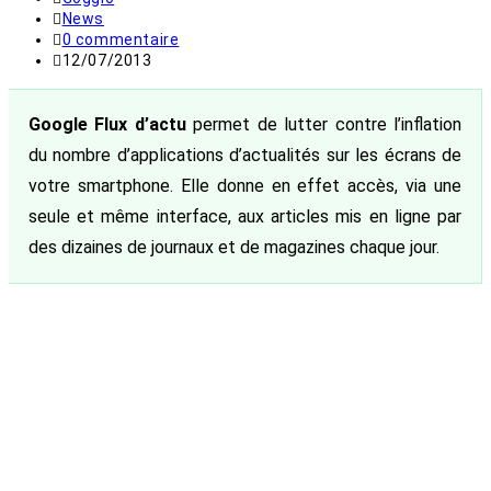
de
Post
News
la
category:
Commentaires
0 commentaire
publication :
de
Publication
12/07/2013
la
publiée :
publication :
Google Flux d’actu
permet de lutter contre l’inflation
du nombre d’applications d’actualités sur les écrans de
votre smartphone. Elle donne en effet accès, via une
seule et même interface, aux articles mis en ligne par
des dizaines de journaux et de magazines chaque jour.