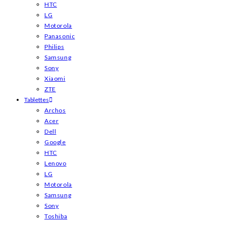
HTC
LG
Motorola
Panasonic
Philips
Samsung
Sony
Xiaomi
ZTE
Tablettes
Archos
Acer
Dell
Google
HTC
Lenovo
LG
Motorola
Samsung
Sony
Toshiba