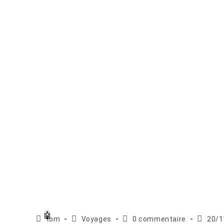
Auteur/autrice
Post
Commentaires
Publica
tom
Voyages
0 commentaire
20/1