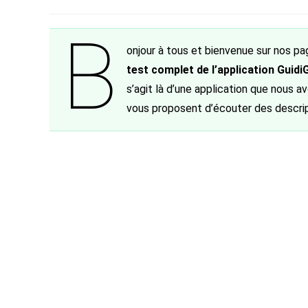
de
category:
de
publiée 
la
la
B
publication :
publication :
onjour à tous et bienvenue sur nos pa
test complet de l’application Guid
s’agit là d’une application que nous a
vous proposent d’écouter des descript