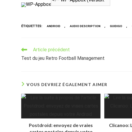
WP-Appbox
ÉTIQUETTES
:
,
,
,
ANDROID
AUDIO DESCRIPTION
GUIDIGO
Read
Article précédent
more
Test du jeu Retro Football Management
articles
VOUS DEVRIEZ ÉGALEMENT AIMER
Postdroid: envoyez de vraies
Clicanoo: L
cartes postales depuis votre