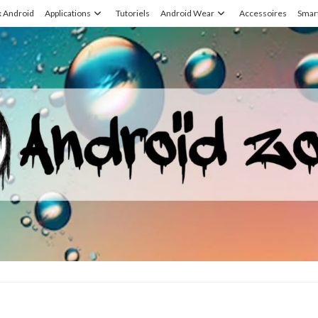
x Android
Applications
Tutoriels
Android Wear
Accessoires
Smar