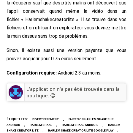
la récupérer sauf que des ptits malins ont découvert que
l’appli conservait quand même la vidéo dans un
fichier « Harlemshakecreatorlite ». Il se trouve dans vos
fichiers et en utilisant un explorateur vous devriez mettre
la main dessus sans trop de problèmes.
Sinon, il existe aussi une version payante que vous
pouvez acquérir pour 0,75 euros seulement.
Configuration requise:
Android 2.3 au moins.
L'application n'a pas été trouvée dans la
boutique. 🙁
ÉTIQUETTES
:
,
DIVERTISSEMENT
FAIRE SON HARLEM SHAKE SUR
,
,
,
ANDROID
HARLEM SHAKE
HARLEM SHAKE ANDROID
HARLEM
,
,
SHAKE CREATOR LITE
HARLEM SHAKE CREATOR LITE GOOGLE PLAY