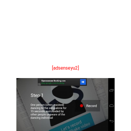
[adsenseyu2]