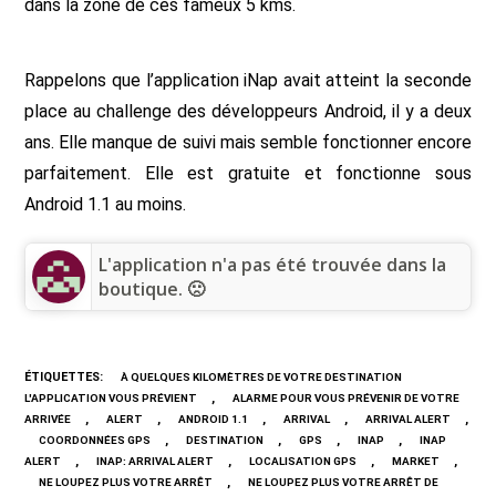
dans la zone de ces fameux 5 kms.
Rappelons que l’application iNap avait atteint la seconde
place au challenge des développeurs Android, il y a deux
ans. Elle manque de suivi mais semble fonctionner encore
parfaitement. Elle est gratuite et fonctionne sous
Android 1.1 au moins.
L'application n'a pas été trouvée dans la
boutique. 🙁
ÉTIQUETTES
:
À QUELQUES KILOMÈTRES DE VOTRE DESTINATION
,
L'APPLICATION VOUS PRÉVIENT
ALARME POUR VOUS PRÉVENIR DE VOTRE
,
,
,
,
,
ARRIVÉE
ALERT
ANDROID 1.1
ARRIVAL
ARRIVAL ALERT
,
,
,
,
COORDONNÉES GPS
DESTINATION
GPS
INAP
INAP
,
,
,
,
ALERT
INAP: ARRIVAL ALERT
LOCALISATION GPS
MARKET
,
NE LOUPEZ PLUS VOTRE ARRÊT
NE LOUPEZ PLUS VOTRE ARRÊT DE