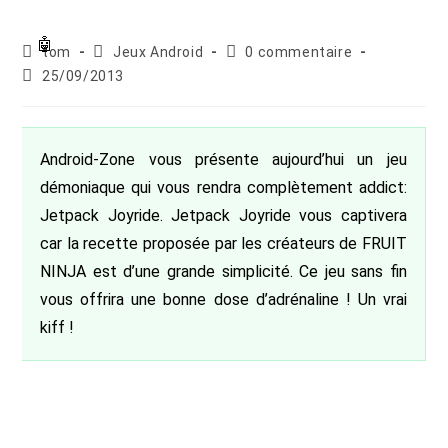
Auteur/autrice
Post
Commentaires
tom
Jeux Android
0 commentaire
de
category:
de
Publication
25/09/2013
la
la
publiée :
publication :
publication :
Android-Zone vous présente aujourd’hui un jeu
démoniaque qui vous rendra complètement addict:
Jetpack Joyride. Jetpack Joyride vous captivera
car la recette proposée par les créateurs de FRUIT
NINJA est d’une grande simplicité. Ce jeu sans fin
vous offrira une bonne dose d’adrénaline ! Un vrai
kiff !