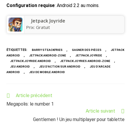
Configuration requise
: Android 2.2 au moins.
Jetpack Joyride
Prix:
Gratuit
ÉTIQUETTES
:
,
,
BARRY STEACKFRIES
GAGNER DES PIÈCES
JETPACK
,
,
,
ANDROID
JETPACK ANDROID-ZONE
JETPACK JOYRIDE
,
,
JETPACK JOYRIDE ANDROID
JETPACK JOYRIES ANDROID-ZONE
,
,
JEU ANDROID
JEU D'ACTION SUR ANDROID
JEU D’ARCADE
,
ANDROID
JEU DE MOBILE ANDROID
Read
Article précédent
more
Megapolis: le number 1
articles
Article suivant
Gentlemen ! Un jeu multiplayer pour tablette