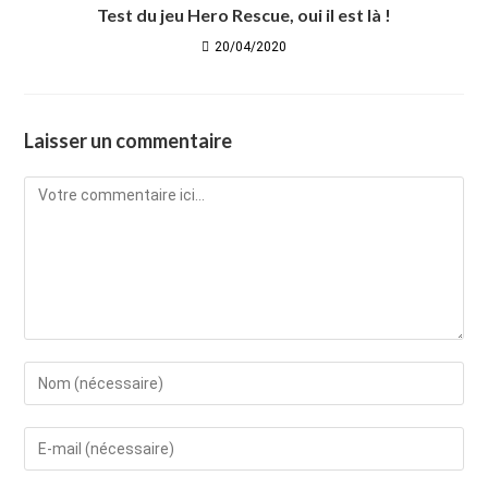
Test du jeu Hero Rescue, oui il est là !
20/04/2020
Laisser un commentaire
Comment
Enter
your
name
Enter
or
your
username