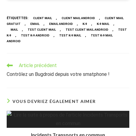
ÉTIQUETTES
:
,
,
CLIENT MAIL
CLIENT MAIL ANDROID
CLIENT MAIL
,
,
,
,
,
GRATUIT
EMAIL
EMAIL ANDROID
K-9
K-9 MAIL
,
,
,
MAIL
TEST CLIENT MAIL
TEST CLIENT MAIL ANDROID
TEST
,
,
,
K-9
TEST K-9 ANDROID
TEST K-9 MAIL
TEST K-9 MAIL
ANDROID
Read
Article précédent
more
Contrôlez un Bugdroid depuis votre smatphone !
articles
VOUS DEVRIEZ ÉGALEMENT AIMER
Incidents Transports en commun