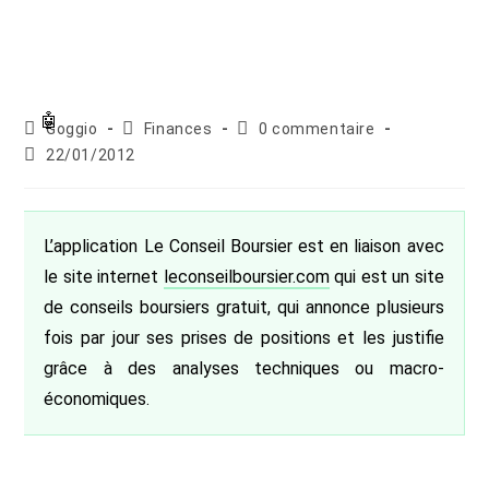
Auteur/autrice
Post
Commentaires
Goggio
Finances
0 commentaire
de
category:
de
Publication
22/01/2012
la
la
publiée :
publication :
publication :
L’application Le Conseil Boursier est en liaison avec
le site internet
leconseilboursier.com
qui est un site
de conseils boursiers gratuit, qui annonce plusieurs
fois par jour ses prises de positions et les justifie
grâce à des analyses techniques ou macro-
économiques.