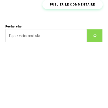
de
comment
votre
site
(facultatif)
Rechercher