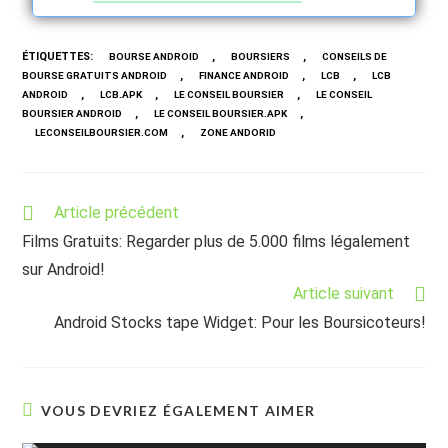
ÉTIQUETTES
:
,
,
BOURSE ANDROID
BOURSIERS
CONSEILS DE
,
,
,
BOURSE GRATUITS ANDROID
FINANCE ANDROID
LCB
LCB
,
,
,
ANDROID
LCB.APK
LE CONSEIL BOURSIER
LE CONSEIL
,
,
BOURSIER ANDROID
LE CONSEIL BOURSIER.APK
,
LECONSEILBOURSIER.COM
ZONE ANDORID
Read
Article précédent
more
Films Gratuits: Regarder plus de 5.000 films légalement
articles
sur Android!
Article suivant
Android Stocks tape Widget: Pour les Boursicoteurs!
VOUS DEVRIEZ ÉGALEMENT AIMER