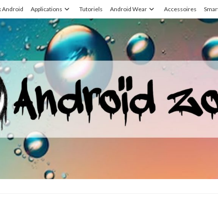
x Android
Applications
Tutoriels
Android Wear
Accessoires
Smar