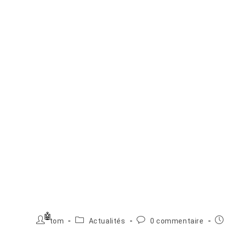
Auteur/autrice
Post
Commentaires
Pu
tom
Actualités
0 commentaire