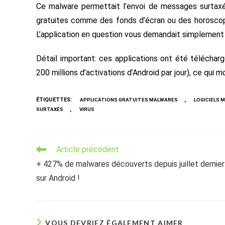
Ce malware permettait l’envoi de messages surtaxés à
gratuites comme des fonds d’écran ou des horoscop
L’application en question vous demandait simplement d
Détail important: ces applications ont été télécha
200 millions d’activations d’Android par jour), ce qui mo
ÉTIQUETTES
:
,
APPLICATIONS GRATUITES MALWARES
LOGICIELS 
,
SURTAXÉS
VIRUS
Read
Article précédent
more
+ 427% de malwares découverts depuis juillet dernier
articles
sur Android !
VOUS DEVRIEZ ÉGALEMENT AIMER