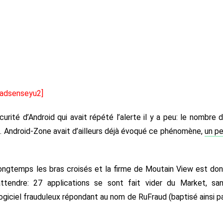
[adsenseyu2]
urité d’Android qui avait répété l’alerte il y a peu: le nombre 
u. Android-Zone avait d’ailleurs déjà évoqué ce phénomène,
un p
ongtemps les bras croisés et la firme de Moutain View est do
attendre: 27 applications se sont fait vider du Market, sa
ogiciel frauduleux répondant au nom de RuFraud (baptisé ainsi p