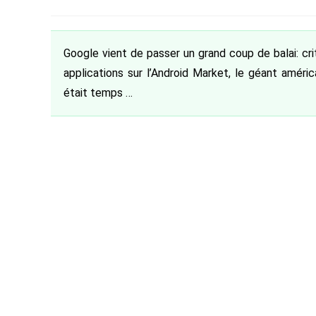
de
category:
de
pub
la
la
publication :
publication :
Google vient de passer un grand coup de balai: cr
applications sur l’Android Market, le géant améri
était temps …