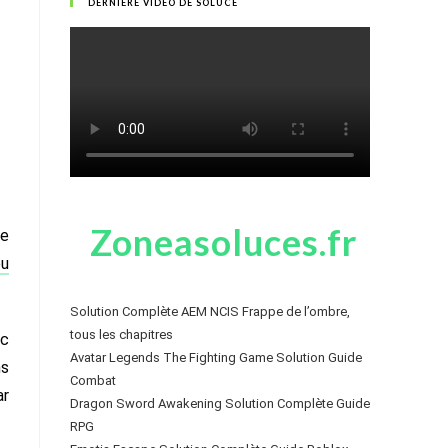
DERNIÈRE VIDÉO DE SOLUCE
Zoneasoluces.fr
de
eu
Solution Complète AEM NCIS Frappe de l’ombre,
tous les chapitres
nc
Avatar Legends The Fighting Game Solution Guide
ns
Combat
ar
Dragon Sword Awakening Solution Complète Guide
RPG