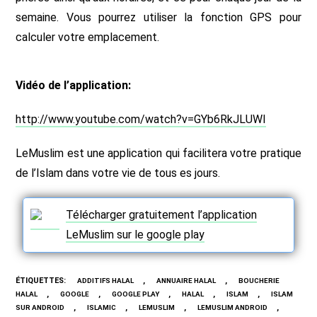
semaine. Vous pourrez utiliser la fonction GPS pour
calculer votre emplacement.
Vidéo de l’application:
http://www.youtube.com/watch?v=GYb6RkJLUWI
LeMuslim est une application qui facilitera votre pratique
de l’Islam dans votre vie de tous es jours.
Télécharger gratuitement l’application
LeMuslim sur le google play
ÉTIQUETTES
:
,
,
ADDITIFS HALAL
ANNUAIRE HALAL
BOUCHERIE
,
,
,
,
,
HALAL
GOOGLE
GOOGLE PLAY
HALAL
ISLAM
ISLAM
,
,
,
,
SUR ANDROID
ISLAMIC
LEMUSLIM
LEMUSLIM ANDROID