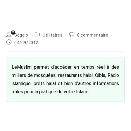
Auteur/autrice
Post
Commentaires
Goggio
Utilitaires
0 commentaire
de
category:
de
Publication
04/09/2012
la
la
publiée :
publication :
publication :
LeMuslim permet d’accéder en temps réel à des
milliers de mosquées, restaurants halal, Qibla, Radio
islamique, prêts halal et bien d’autres informations
utiles pour la pratique de votre Islam.