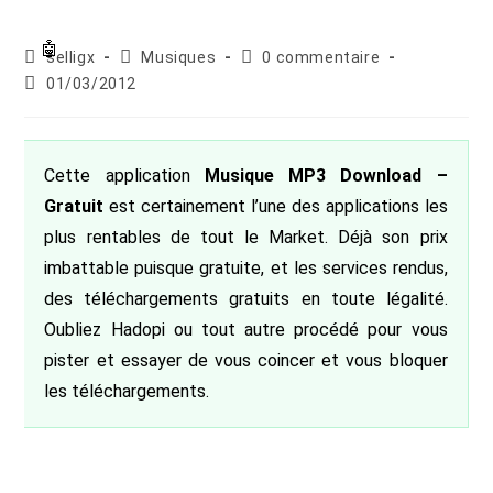
Auteur/autrice
Post
Commentaires
selligx
Musiques
0 commentaire
de
category:
de
Publication
01/03/2012
la
la
publiée :
publication :
publication :
Cette application
Musique MP3 Download –
Gratuit
est certainement l’une des applications les
plus rentables de tout le Market. Déjà son prix
imbattable puisque gratuite, et les services rendus,
des téléchargements gratuits en toute légalité.
Oubliez Hadopi ou tout autre procédé pour vous
pister et essayer de vous coincer et vous bloquer
les téléchargements.