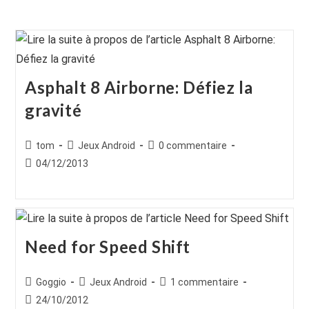
Asphalt 8 Airborne: Défiez la
gravité
Auteur/autrice
Post
Commentaires
tom
Jeux Android
0 commentaire
de
category:
de
Publication
04/12/2013
la
la
publiée :
publication :
publication :
Need for Speed Shift
Auteur/autrice
Post
Commentaires
Goggio
Jeux Android
1 commentaire
de
category:
de
Publication
24/10/2012