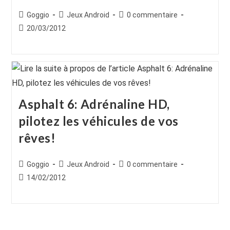
Auteur/autrice
Post
Commentaires
Goggio
Jeux Android
0 commentaire
de
category:
de
Publication
20/03/2012
la
la
publiée :
publication :
publication :
Asphalt 6: Adrénaline HD,
pilotez les véhicules de vos
rêves!
Auteur/autrice
Post
Commentaires
Goggio
Jeux Android
0 commentaire
de
category:
de
Publication
14/02/2012
la
la
publiée :
publication :
publication :