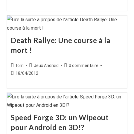
la
la
publiée :
publication :
publication :
Death Rallye: Une course à la
mort !
Auteur/autrice
Post
Commentaires
tom
Jeux Android
0 commentaire
de
category:
de
Publication
18/04/2012
la
la
publiée :
publication :
publication :
Speed Forge 3D: un Wipeout
pour Android en 3D!?