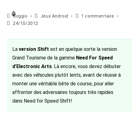
Auteur/autrice
Post
Commentaires
Goggio
Jeux Android
1 commentaire
de
category:
de
Publication
24/10/2012
la
la
publiée :
publication :
publication :
La
version Shift
est en quelque sorte la version
Grand Tourisme de la gamme
Need For Speed
d’Electronic Arts
. Là encore, vous devez débuter
avec des véhicules plutôt lents, avant de réussir à
monter une véritable bête de course, pour aller
affronter des adversaires toujours très rapides
dans Need for Speed Shift!