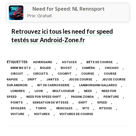
Need for Speed: NL Rennsport
Prix:
Gratuit
Retrouvez ici tous les need for speed
testés sur
Android-Zone.fr
ÉTIQUETTES
:
,
,
,
ADVERSAIRE
ASTUCES
BÊTE DE COURSE
,
,
,
,
,
BMW M3 GT2
BOLIDE
BOOST
CAMÉRA
CHICAGO
,
,
,
,
CIRCUIT
CIRCUITS
COCKPIT
COURSE
COURSE
,
,
,
,
RAPIDE
DRIFT
JANTES
JEU DE COURSE
JEU DE COURSE
,
,
,
SUR ANDROID
KIT DE CARROSSERIE
LAMBORGHINI GALLARDO
,
,
,
,
LONDRES
LOOK
MULTIJOUEUR
NEED
NEED FOR
,
,
,
,
SPEED
NEED FOR SPEED SHIFT
PAGANI ZONDA
PEINTURE
,
,
,
,
POINTS
SENSATION DE VITESSE
SHIFT
SPEED
,
,
,
,
,
SPOILERS
TOKYO
VÉHICULES
VITE
VITESSE
,
,
VOITURE
VOITURES
VOITURES DE COURSE