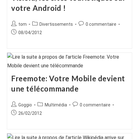
votre Android !
Auteur/autrice
Post
Commentaires
tom
Divertissements
0 commentaire
de
category:
de
Publication
08/04/2012
la
la
publiée :
publication :
publication :
Freemote: Votre Mobile devient
une télécommande
Auteur/autrice
Post
Commentaires
Goggio
Multimédia
0 commentaire
de
category:
de
Publication
26/02/2012
la
la
publiée :
publication :
publication :