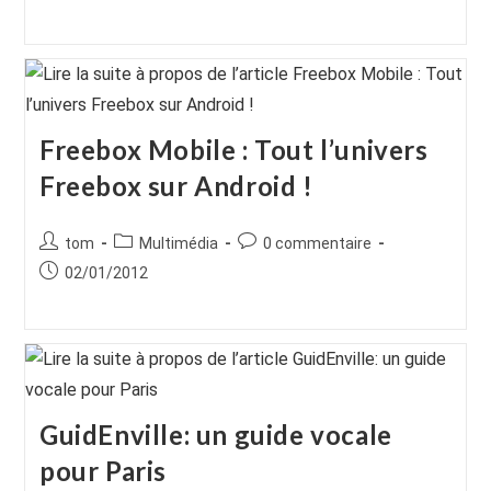
la
la
publiée :
publication :
publication :
Freebox Mobile : Tout l’univers
Freebox sur Android !
Auteur/autrice
Post
Commentaires
tom
Multimédia
0 commentaire
de
category:
de
Publication
02/01/2012
la
la
publiée :
publication :
publication :
GuidEnville: un guide vocale
pour Paris