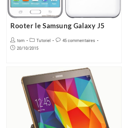
Rooter le Samsung Galaxy J5
Auteur/autrice
Post
Commentaires
tom
Tutoriel
45 commentaires
de
category:
de
Publication
20/10/2015
la
la
publiée :
publication :
publication :