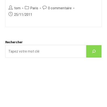
Auteur/autrice
Post
Commentaires
tom
Paris
0 commentaire
de
category:
de
Publication
25/11/2011
la
la
publiée :
publication :
publication :
Rechercher