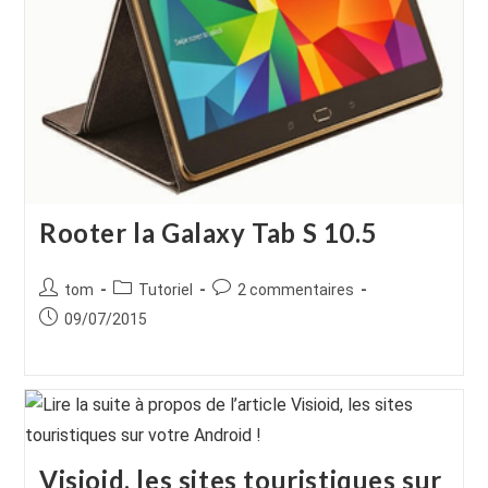
Rooter la Galaxy Tab S 10.5
Auteur/autrice
Post
Commentaires
tom
Tutoriel
2 commentaires
de
category:
de
Publication
09/07/2015
la
la
publiée :
publication :
publication :
Visioid, les sites touristiques sur