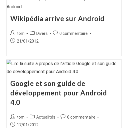
Wikipédia arrive sur Android
Auteur/autrice
Post
Commentaires
tom
Divers
0 commentaire
de
category:
de
Publication
21/01/2012
la
la
publiée :
publication :
publication :
Google et son guide de
développement pour Android
4.0
Auteur/autrice
Post
Commentaires
tom
Actualités
0 commentaire
de
category:
de
Publication
17/01/2012