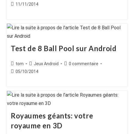
de
category:
de
Publication
11/11/2014
la
la
publiée :
publication :
publication :
Test de 8 Ball Pool sur Android
Auteur/autrice
Post
Commentaires
tom
Jeux Android
0 commentaire
de
category:
de
Publication
05/10/2014
la
la
publiée :
publication :
publication :
Royaumes géants: votre
royaume en 3D