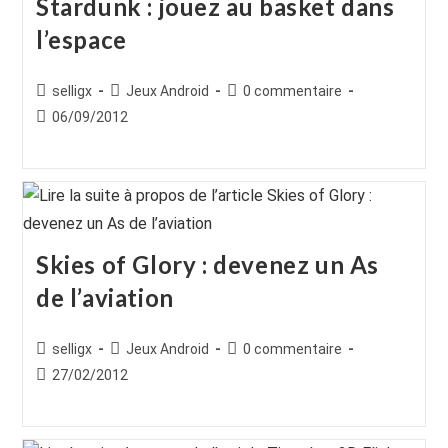
Stardunk : jouez au basket dans
l’espace
Auteur/autrice
Post
Commentaires
selligx
Jeux Android
0 commentaire
de
category:
de
Publication
06/09/2012
la
la
publiée :
publication :
publication :
Skies of Glory : devenez un As
de l’aviation
Auteur/autrice
Post
Commentaires
selligx
Jeux Android
0 commentaire
de
category:
de
Publication
27/02/2012
la
la
publiée :
publication :
publication :