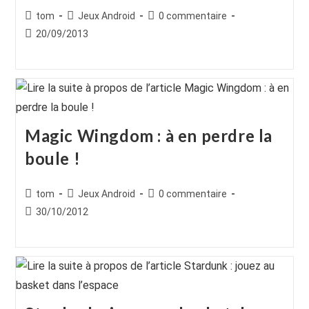
Auteur/autrice
Post
Commentaires
tom
Jeux Android
0 commentaire
de
category:
de
Publication
20/09/2013
la
la
publiée :
publication :
publication :
Magic Wingdom : à en perdre la
boule !
Auteur/autrice
Post
Commentaires
tom
Jeux Android
0 commentaire
de
category:
de
Publication
30/10/2012
la
la
publiée :
publication :
publication :