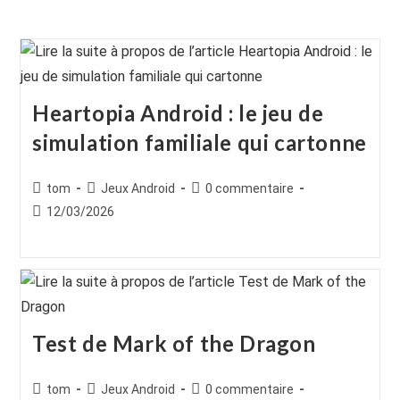
Heartopia Android : le jeu de
simulation familiale qui cartonne
Auteur/autrice
Post
Commentaires
tom
Jeux Android
0 commentaire
de
category:
de
Publication
12/03/2026
la
la
publiée :
publication :
publication :
Test de Mark of the Dragon
Auteur/autrice
Post
Commentaires
tom
Jeux Android
0 commentaire