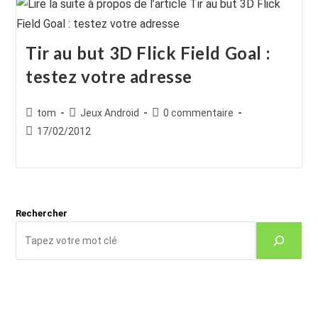
Tir au but 3D Flick Field Goal :
testez votre adresse
Auteur/autrice
Post
Commentaires
tom
Jeux Android
0 commentaire
de
category:
de
Publication
17/02/2012
la
la
publiée :
publication :
publication :
Rechercher