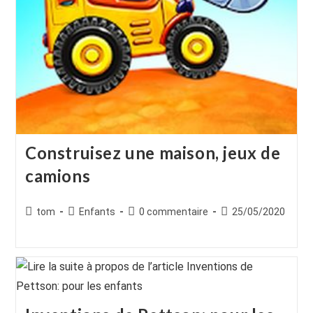
Construisez une maison, jeux de
camions
Auteur/autrice
Post
Commentaires
Publication
tom
Enfants
0 commentaire
25/05/2020
de
category:
de
publiée :
la
la
publication :
publication :