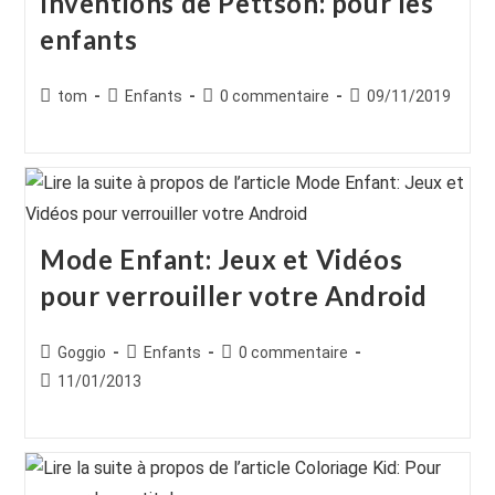
Inventions de Pettson: pour les
enfants
Auteur/autrice
Post
Commentaires
Publication
tom
Enfants
0 commentaire
09/11/2019
de
category:
de
publiée :
la
la
publication :
publication :
Mode Enfant: Jeux et Vidéos
pour verrouiller votre Android
Auteur/autrice
Post
Commentaires
Goggio
Enfants
0 commentaire
de
category:
de
Publication
11/01/2013
la
la
publiée :
publication :
publication :