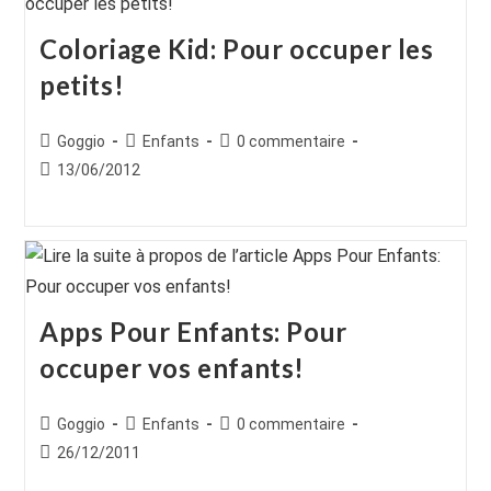
Coloriage Kid: Pour occuper les
petits!
Auteur/autrice
Post
Commentaires
Goggio
Enfants
0 commentaire
de
category:
de
Publication
13/06/2012
la
la
publiée :
publication :
publication :
Apps Pour Enfants: Pour
occuper vos enfants!
Auteur/autrice
Post
Commentaires
Goggio
Enfants
0 commentaire
de
category:
de
Publication
26/12/2011
la
la
publiée :