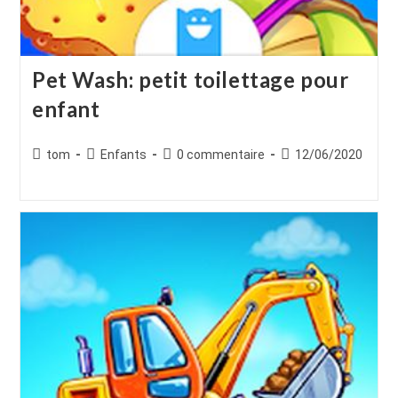
Pet Wash: petit toilettage pour
enfant
Auteur/autrice
Post
Commentaires
Publication
tom
Enfants
0 commentaire
12/06/2020
de
category:
de
publiée :
la
la
publication :
publication :