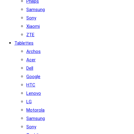
Philips
Samsung
Sony
Xiaomi
ZTE
Tablettes
Archos
Acer
Dell
Google
HTC
Lenovo
LG
Motorola
Samsung
Sony