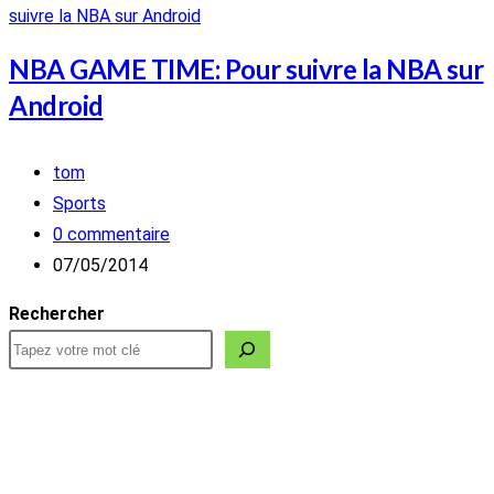
NBA GAME TIME: Pour suivre la NBA sur
Android
Auteur/autrice
tom
de
Post
Sports
la
category:
Commentaires
0 commentaire
publication :
de
Publication
07/05/2014
la
publiée :
Rechercher
publication :