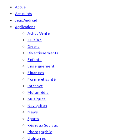
Skip
Accueil
Actualités
to
Jeux Android
content
Applications
Achat Vente
Cuisine
Divers
Divertissements
Enfants
Enseignement
Finances
Forme et santé
Internet
Multimédia
Musiques
Navigation
News
Sports
Réseaux Sociaux
Photographie
Utilitaires