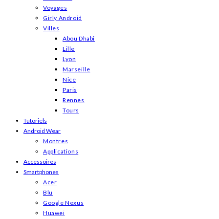
Voyages
Girly Android
Villes
Abou Dhabi
Lille
Lyon
Marseille
Nice
Paris
Rennes
Tours
Tutoriels
Android Wear
Montres
Applications
Accessoires
Smartphones
Acer
Blu
Google Nexus
Huawei