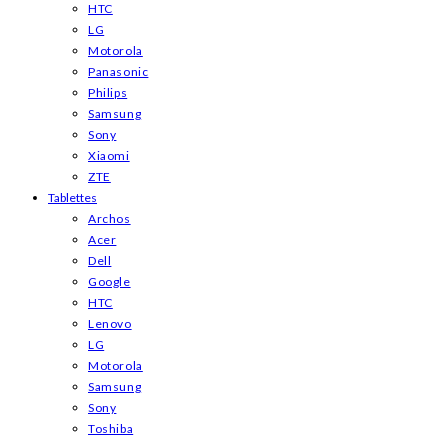
HTC
LG
Motorola
Panasonic
Philips
Samsung
Sony
Xiaomi
ZTE
Tablettes
Archos
Acer
Dell
Google
HTC
Lenovo
LG
Motorola
Samsung
Sony
Toshiba