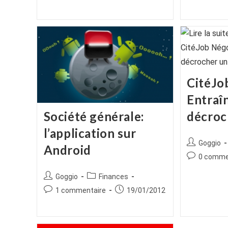
de
publiée :
publication :
la
publication :
CitéJo
Entraî
décroc
Société générale:
l’application sur
Auteur/autr
Goggio
Android
de
Commentair
0 comme
la
de
publication :
Auteur/autrice
Post
Goggio
Finances
la
de
category:
publication :
Commentaires
Publication
1 commentaire
19/01/2012
la
de
publiée :
publication :
la
publication :