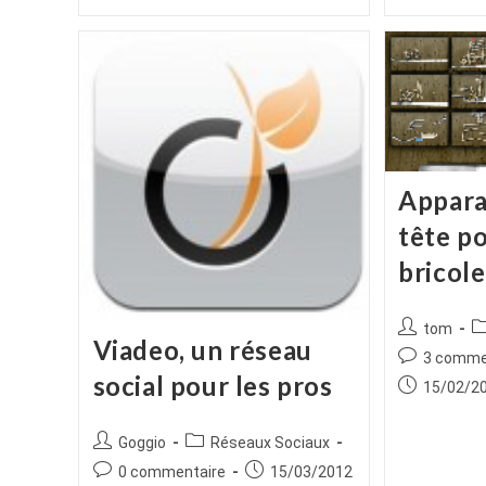
la
publication :
Appara
tête po
bricol
Auteur/autr
P
tom
Viadeo, un réseau
de
ca
Commentair
3 comme
la
social pour les pros
de
Publication
15/02/2
publication :
la
publiée :
publication :
Auteur/autrice
Post
Goggio
Réseaux Sociaux
de
category:
Commentaires
Publication
0 commentaire
15/03/2012
la