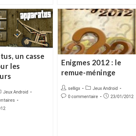
tus, un casse
Enigmes 2012 : le
ur les
remue-méninge
eurs
Auteur/autrice
Post
selligx
Jeux Android
ice
ost
Jeux Android
de
category:
Commentaires
Publication
0 commentaire
23/01/2012
tegory:
es
ntaires
la
de
publiée :
publication :
012
la
publication :