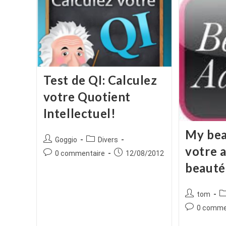
Test de QI: Calculez
votre Quotient
Intellectuel!
My bea
Auteur/autrice
Post
Goggio
Divers
votre a
de
category:
Commentaires
Publication
0 commentaire
12/08/2012
la
de
publiée :
beauté
publication :
la
publication :
Auteur/autr
P
tom
de
ca
Commentair
0 comme
la
de
publication :