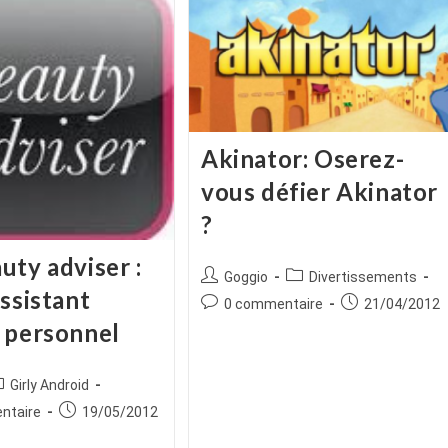
Akinator: Oserez-
vous défier Akinator
?
uty adviser :
Auteur/autrice
Post
Goggio
Divertissements
ssistant
de
category:
Commentaires
Publication
0 commentaire
21/04/2012
la
de
publiée :
 personnel
publication :
la
publication :
ice
ost
Girly Android
tegory:
es
Publication
ntaire
19/05/2012
publiée :