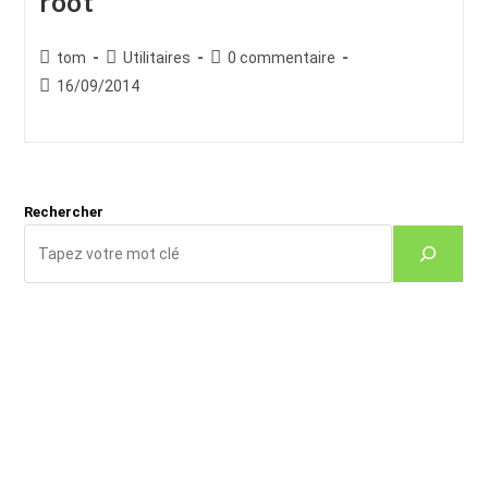
root
Auteur/autrice
Post
Commentaires
tom
Utilitaires
0 commentaire
de
category:
de
Publication
16/09/2014
la
la
publiée :
publication :
publication :
Rechercher