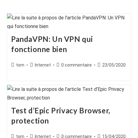
PandaVPN: Un VPN qui
fonctionne bien
Auteur/autrice
Post
Commentaires
Publication
tom
Internet
0 commentaire
23/05/2020
de
category:
de
publiée :
la
la
publication :
publication :
Test d’Epic Privacy Browser,
protection
Auteur/autrice
Post
Commentaires
Publication
tom
Internet
0 commentaire
15/04/2020