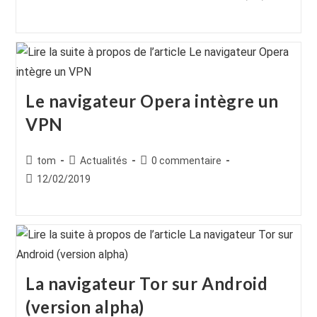
de
category:
de
publiée :
la
la
publication :
publication :
Le navigateur Opera intègre un
VPN
Auteur/autrice
Post
Commentaires
tom
Actualités
0 commentaire
de
category:
de
Publication
12/02/2019
la
la
publiée :
publication :
publication :
La navigateur Tor sur Android
(version alpha)