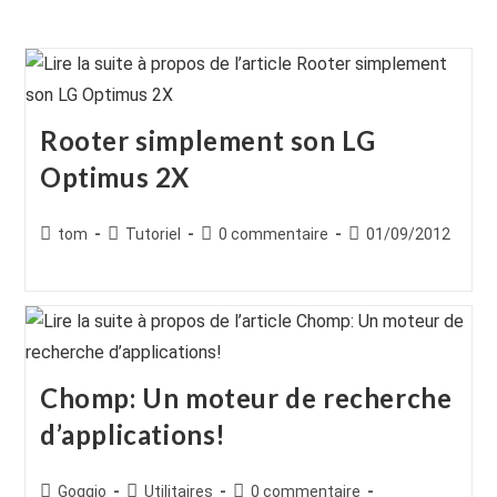
Rooter simplement son LG
Optimus 2X
Auteur/autrice
Post
Commentaires
Publication
tom
Tutoriel
0 commentaire
01/09/2012
de
category:
de
publiée :
la
la
publication :
publication :
Chomp: Un moteur de recherche
d’applications!
Auteur/autrice
Post
Commentaires
Goggio
Utilitaires
0 commentaire