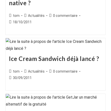
native ?
Auteur/autrice
Post
Commentaires
tom
Actualités
0 commentaire
de
category:
de
Publication
18/10/2011
la
la
publiée :
publication :
publication :
Ice Cream Sandwich déjà lancé ?
Auteur/autrice
Post
Commentaires
tom
Actualités
0 commentaire
de
category:
de
Publication
30/09/2011
la
la
publiée :
publication :
publication :