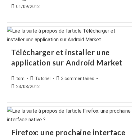
de
category:
de
Publication
01/09/2012
la
la
publiée :
publication :
publication :
Télécharger et installer une
application sur Android Market
Auteur/autrice
Post
Commentaires
tom
Tutoriel
3 commentaires
de
category:
de
Publication
23/08/2012
la
la
publiée :
publication :
publication :
Firefox: une prochaine interface