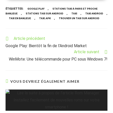
ÉTIQUETTES
:
,
GOOGLE PLAY
STATIONS TAXI À PARIS ET PROCHE
,
,
,
,
BANLIEUE
STATIONS TAXI SUR ANDROID
TAXI
TAXI ANDROID
,
,
TAXI EN BANLIEUE
TAXI.APK
TROUVER UN TAXI SUR ANDROID
Read
Article précédent
more
Google Play: Bientôt la fin de l’Android Market
articles
Article suivant
WinMote: Une télécommande pour PC sous Windows 7!
VOUS DEVRIEZ ÉGALEMENT AIMER