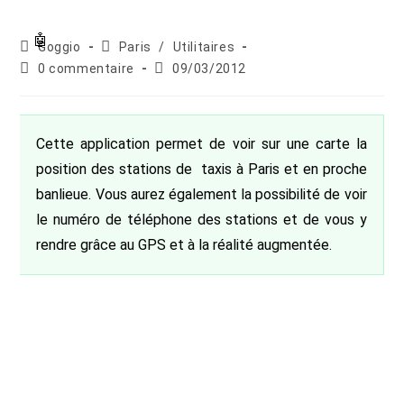
Auteur/autrice
Post
Goggio
Paris
/
Utilitaires
de
category:
Commentaires
Publication
0 commentaire
09/03/2012
la
de
publiée :
publication :
la
publication :
Cette application permet de voir sur une carte la
position des stations de taxis à Paris et en proche
banlieue. Vous aurez également la possibilité de voir
le numéro de téléphone des stations et de vous y
rendre grâce au GPS et à la réalité augmentée.