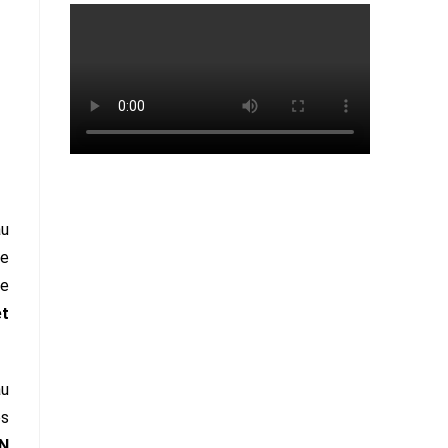
au
le
ue
et
au
es
N