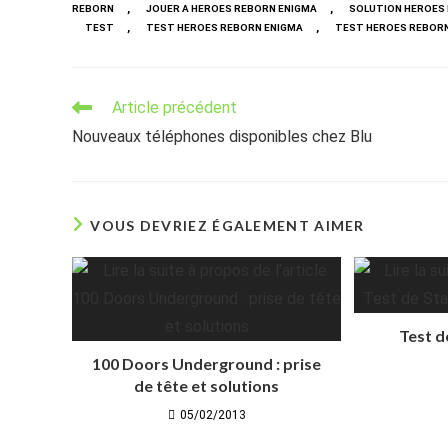
,
,
REBORN
JOUER A HEROES REBORN ENIGMA
SOLUTION HEROES
,
,
TEST
TEST HEROES REBORN ENIGMA
TEST HEROES REBORN
Read
Article précédent
more
Nouveaux téléphones disponibles chez Blu
articles
VOUS DEVRIEZ ÉGALEMENT AIMER
Test d
100 Doors Underground : prise
de tête et solutions
05/02/2013