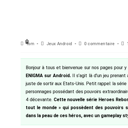
Auteur/autrice
Post
Commentaires
Pub
tom
Jeux Android
0 commentaire
de
category:
de
pub
la
la
publication :
publication :
Bonjour à tous et bienvenue sur nos pages pour y 
ENIGMA sur Android.
Il s’agit là d’un jeu prenan
juste de sortir aux Etats-Unis. Petit rappel: la sér
personnages possédant des pouvoirs extraordinair
4 décevante.
Cette nouvelle série Heroes Rebor
tout le monde » qui possèdent des pouvoirs 
dans la peau de ces héros, avec un gameplay st