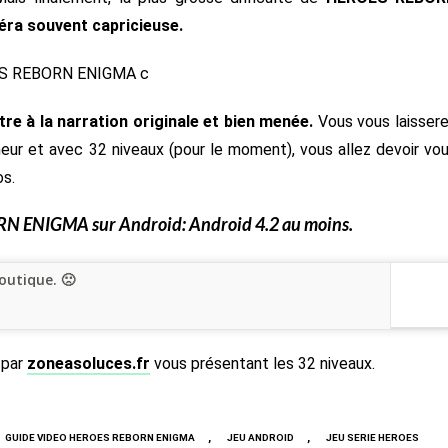
ra souvent capricieuse.
e à la narration originale et bien menée.
Vous vous laisser
ur et avec 32 niveaux (pour le moment), vous allez devoir vo
os.
RN ENIGMA
sur Android: Android 4.2 au moins.
outique. 🙁
 par
zoneasoluces.fr
vous présentant les 32 niveaux.
,
,
GUIDE VIDEO HEROES REBORN ENIGMA
JEU ANDROID
JEU SERIE HEROES