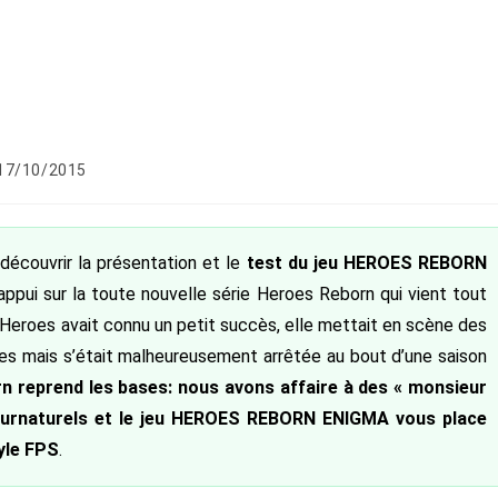
lication
17/10/2015
liée :
découvrir la présentation et le
test du jeu HEROES REBORN
t appui sur la toute nouvelle série Heroes Reborn qui vient tout
ie Heroes avait connu un petit succès, elle mettait en scène des
es mais s’était malheureusement arrêtée au bout d’une saison
n reprend les bases: nous avons affaire à des « monsieur
surnaturels et le jeu HEROES REBORN ENIGMA vous place
yle FPS
.