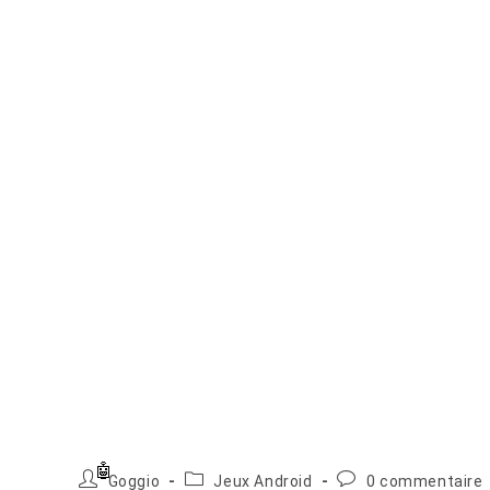
Auteur/autrice
Post
Commentaires
Goggio
Jeux Android
0 commentaire