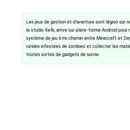
de
category:
de
la
la
publication :
publication :
Les jeux de gestion et d’aventure sont légion sur 
le studio Kefir, arrive sur plate-forme Android pour 
système de jeu à mi-chemin entre Minecraft et Day
rurales infestées de zombies et collecter les matiè
toutes sortes de gadgets de survie.