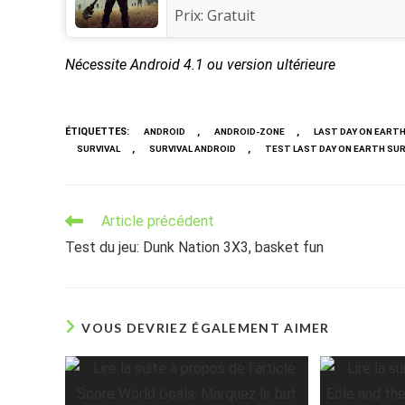
Prix:
Gratuit
Nécessite Android 4.1 ou version ultérieure
ÉTIQUETTES
:
,
,
ANDROID
ANDROID-ZONE
LAST DAY ON EART
,
,
SURVIVAL
SURVIVAL ANDROID
TEST LAST DAY ON EARTH SUR
Read
Article précédent
more
Test du jeu: Dunk Nation 3X3, basket fun
articles
VOUS DEVRIEZ ÉGALEMENT AIMER