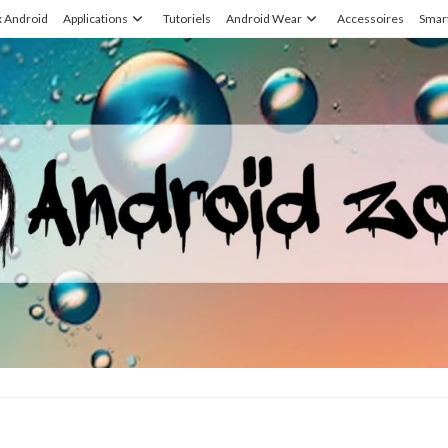
x Android
Applications
Tutoriels
Android Wear
Accessoires
Smar