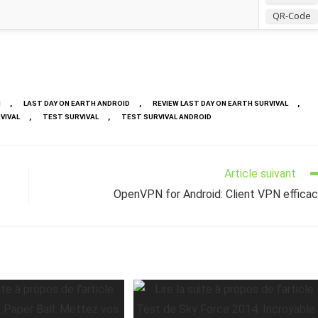
QR-Code
,
,
,
H
LAST DAY ON EARTH ANDROID
REVIEW LAST DAY ON EARTH SURVIVAL
,
,
VIVAL
TEST SURVIVAL
TEST SURVIVAL ANDROID
Article suivant
OpenVPN for Android: Client VPN effica