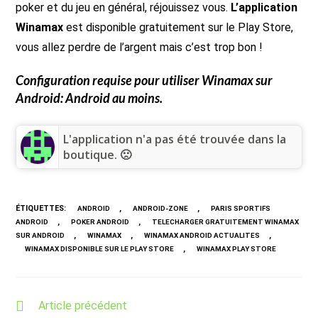
poker et du jeu en général, réjouissez vous.
L’application
Winamax
est disponible gratuitement sur le Play Store,
vous allez perdre de l’argent mais c’est trop bon !
Configuration requise pour utiliser
Winamax
sur
Android: Android au moins.
L'application n'a pas été trouvée dans la
boutique. 🙁
ÉTIQUETTES
:
,
,
ANDROID
ANDROID-ZONE
PARIS SPORTIFS
,
,
ANDROID
POKER ANDROID
TELECHARGER GRATUITEMENT WINAMAX
,
,
,
SUR ANDROID
WINAMAX
WINAMAX ANDROID ACTUALITES
,
WINAMAX DISPONIBLE SUR LE PLAY STORE
WINAMAX PLAY STORE
Read
Article précédent