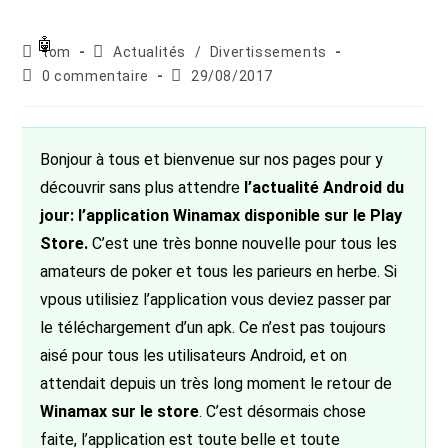
Auteur/autrice
Post
tom
Actualités
/
Divertissements
de
category:
Commentaires
Publication
0 commentaire
29/08/2017
la
de
publiée :
publication :
la
publication :
Bonjour à tous et bienvenue sur nos pages pour y
découvrir sans plus attendre
l’actualité Android du
jour: l’application Winamax disponible sur le Play
Store.
C’est une très bonne nouvelle pour tous les
amateurs de poker et tous les parieurs en herbe. Si
vpous utilisiez l’application vous deviez passer par
le téléchargement d’un apk. Ce n’est pas toujours
aisé pour tous les utilisateurs Android, et on
attendait depuis un très long moment le retour de
Winamax sur le store
. C’est désormais chose
faite, l’application est toute belle et toute