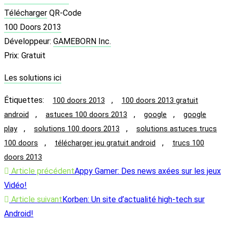
Télécharger
QR-Code
100 Doors 2013
Développeur:
GAMEBORN Inc.
Prix:
Gratuit
Les solutions ici
Étiquettes
:
,
100 doors 2013
100 doors 2013 gratuit
,
,
,
android
astuces 100 doors 2013
google
google
,
,
play
solutions 100 doors 2013
solutions astuces trucs
,
,
100 doors
télécharger jeu gratuit android
trucs 100
doors 2013
Read
Article précédent
Appy Gamer: Des news axées sur les jeux
more
Vidéo!
articles
Article suivant
Korben: Un site d’actualité high-tech sur
Android!