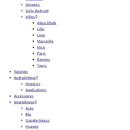
Voyages
Girly Android
Villes
Abou Dhabi
Lille
Lyon
Marseille
Nice
Paris
Rennes
Tours
Tutoriels
Android Wear
Montres
Applications
Accessoires
Smartphones
Acer
Blu
Google Nexus
Huawei