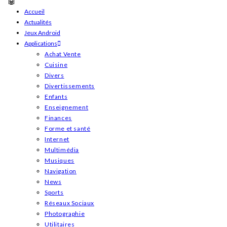
Skip
Accueil
Actualités
to
Jeux Android
content
Applications
Achat Vente
Cuisine
Divers
Divertissements
Enfants
Enseignement
Finances
Forme et santé
Internet
Multimédia
Musiques
Navigation
News
Sports
Réseaux Sociaux
Photographie
Utilitaires