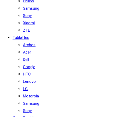
Philips
Samsung
Sony
Xiaomi
ZTE
Tablettes
Archos
Acer
Dell
Google
HTC
Lenovo
LG
Motorola
Samsung
Sony