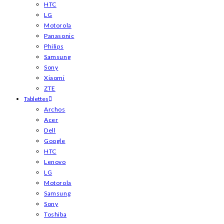
HTC
LG
Motorola
Panasonic
Philips
Samsung
Sony
Xiaomi
ZTE
Tablettes
Archos
Acer
Dell
Google
HTC
Lenovo
LG
Motorola
Samsung
Sony
Toshiba