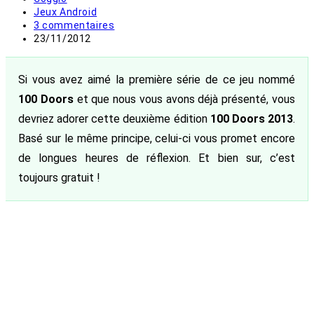
de
Post
Jeux Android
la
category:
Commentaires
3 commentaires
publication :
de
Publication
23/11/2012
la
publiée :
publication :
Si vous avez aimé la première série de ce jeu nommé
100 Doors
et que nous vous avons déjà présenté, vous
devriez adorer cette deuxième édition
100 Doors 2013
.
Basé sur le même principe, celui-ci vous promet encore
de longues heures de réflexion. Et bien sur, c’est
toujours gratuit !