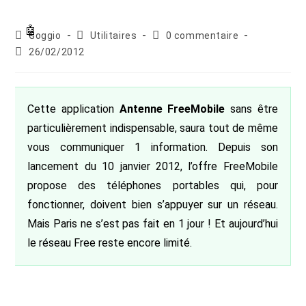
Auteur/autrice
Post
Commentaires
Goggio
Utilitaires
0 commentaire
de
category:
de
Publication
26/02/2012
la
la
publiée :
publication :
publication :
Cette application
Antenne FreeMobile
sans être
particulièrement indispensable, saura tout de même
vous communiquer 1 information. Depuis son
lancement du 10 janvier 2012, l’offre FreeMobile
propose des téléphones portables qui, pour
fonctionner, doivent bien s’appuyer sur un réseau.
Mais Paris ne s’est pas fait en 1 jour ! Et aujourd’hui
le réseau Free reste encore limité.