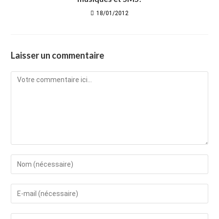
18/01/2012
Laisser un commentaire
Comment
Enter
your
name
Enter
or
your
username
email
Saisir