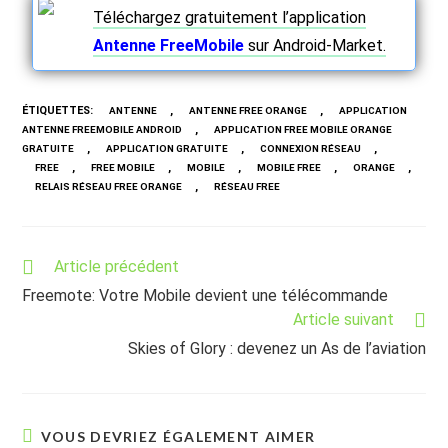
Téléchargez gratuitement l’application
Antenne FreeMobile
sur Android-Market.
ÉTIQUETTES
:
,
,
ANTENNE
ANTENNE FREE ORANGE
APPLICATION
,
ANTENNE FREEMOBILE ANDROID
APPLICATION FREE MOBILE ORANGE
,
,
,
GRATUITE
APPLICATION GRATUITE
CONNEXION RÉSEAU
,
,
,
,
,
FREE
FREE MOBILE
MOBILE
MOBILE FREE
ORANGE
,
RELAIS RÉSEAU FREE ORANGE
RÉSEAU FREE
Read
Article précédent
more
Freemote: Votre Mobile devient une télécommande
articles
Article suivant
Skies of Glory : devenez un As de l’aviation
VOUS DEVRIEZ ÉGALEMENT AIMER